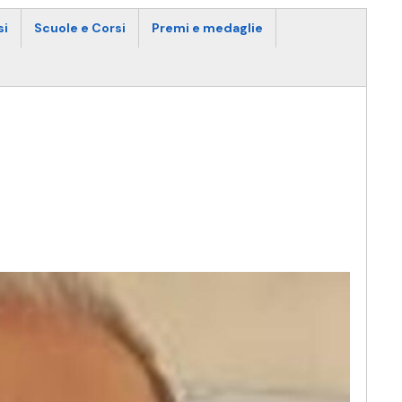
si
Scuole e Corsi
Premi e medaglie