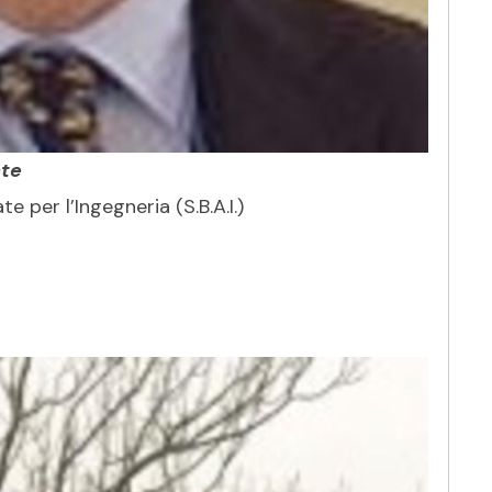
te
e per l’Ingegneria (S.B.A.I.)