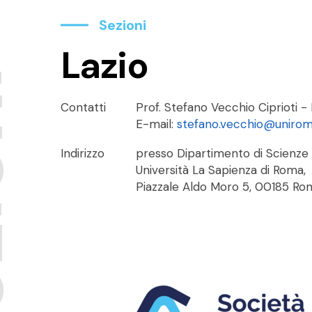
Sezioni
Lazio
ni
Contatti
Prof. Stefano Vecchio Ciprioti -
E-mail:
stefano.vecchio@uniroma
Indirizzo
presso Dipartimento di Scienze 
Università La Sapienza di Roma,
Piazzale Aldo Moro 5, 00185 Ro