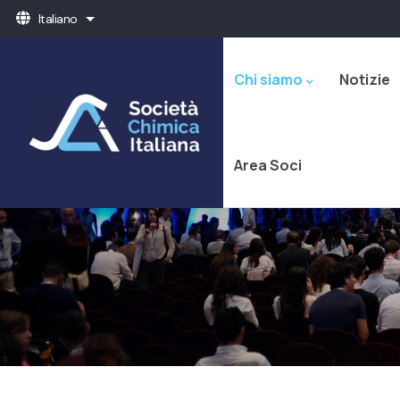
Salta
Italiano
Mostra ulteriori azioni
al
Navigazione
contenuto
principale
principale
Chi siamo
Notizie
Area Soci