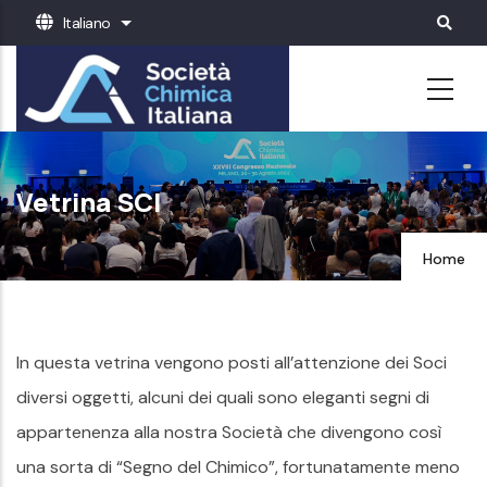
Salta
Italiano
Mostra ulteriori azioni
al
contenuto
principale
Vetrina SCI
Home
In questa vetrina vengono posti all’attenzione dei Soci
diversi oggetti, alcuni dei quali sono eleganti segni di
appartenenza alla nostra Società che divengono così
una sorta di “Segno del Chimico”, fortunatamente meno