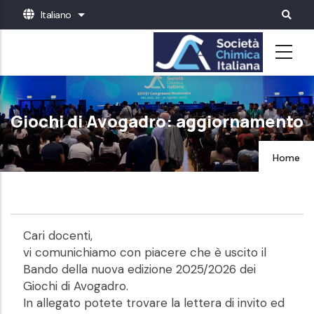
Salta
Italiano
Mostra ulteriori azioni
al
contenuto
principale
Giochi di Avogadro: aggiornamento
Home
Cari docenti,
vi comunichiamo con piacere che è uscito il
Bando della nuova edizione 2025/2026 dei
Giochi di Avogadro.
In allegato potete trovare la lettera di invito ed