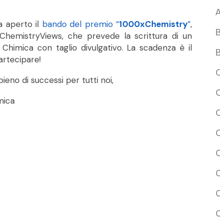
A
a aperto il
bando del premio “
1000xChemistry
”
,
B
 ChemistryViews, che prevede la scrittura di un
himica con taglio divulgativo. La scadenza è il
B
artecipare!
C
pieno di successi per tutti noi,
C
mica
C
C
C