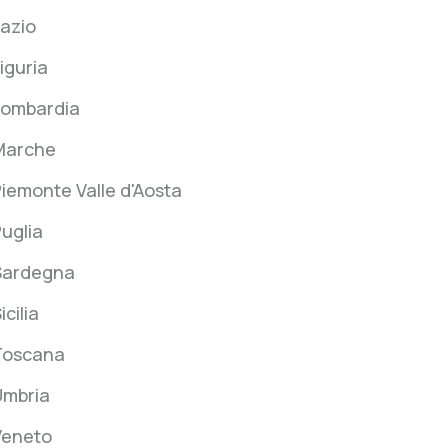
azio
iguria
Lombardia
Marche
iemonte Valle d'Aosta
uglia
Sardegna
icilia
Toscana
Umbria
Veneto