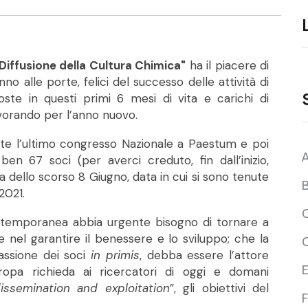
"Diffusione della Cultura Chimica"
ha il piacere di
nno alle porte, felici del successo delle attività di
ste in questi primi 6 mesi di vita e carichi di
avorando per l’anno nuovo.
nte l’ultimo congresso Nazionale a Paestum e poi
 ben 67 soci (per averci creduto, fin dall’inizio,
 dello scorso 8 Giugno, data in cui si sono tenute
B
2021.
C
ntemporanea abbia urgente bisogno di tornare a
e nel garantire il benessere e lo sviluppo; che la
passione dei soci
in primis
, debba essere l’attore
ropa richieda ai ricercatori di oggi e domani
issemination and exploitation
”, gli obiettivi del
F