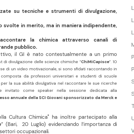
L
zate su tecniche e strumenti di divulgazione,
L
no svolte in merito, ma in maniera indipendente,
ccontare la chimica attraverso canali di
grande pubblico.
ettivo, il GI è nato contestualmente a un primo
P
st di divulgazione delle scienze chimiche “
ChiMiCapisce
”. 10
P
a base di un video motivazionale, si sono sfidati raccontando in
 composta da professori universitari e studenti di scuole
to per la sua abilità divulgativa nel raccontare le sue ricerche
e invitato come speaker nella sessione dedicata alla
S
esso annuale della SCI Giovani sponsorizzato da Merck e
della Cultura Chimica" ha inoltre partecipato alla
e
” (Bari, 20 Luglio) evidenziando l’importanza di
 settori occupazionali.