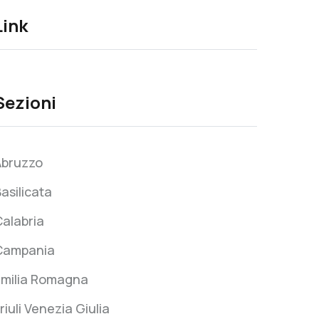
Link
Sezioni
Abruzzo
asilicata
alabria
Campania
Emilia Romagna
riuli Venezia Giulia