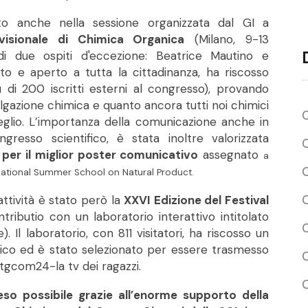
o anche nella sessione organizzata dal GI a
visionale di Chimica Organica
(Milano, 9-13
di due ospiti d'eccezione: Beatrice Mautino e
to e aperto a tutta la cittadinanza, ha riscosso
 di 200 iscritti esterni al congresso), provando
ulgazione chimica e quanto ancora tutti noi chimici
C
lio. L’importanza della comunicazione anche in
resso scientifico, è stata inoltre valorizzata
C
per il miglior poster comunicativo
assegnato
a
C
ernational Summer School on Natural Product.
ttività è stato però la
XXVI Edizione del Festival
ntributio con un laboratorio interattivo intitolato
C
. Il laboratorio, con 811 visitatori, ha riscosso un
tico ed è stato selezionato per essere trasmesso
C
 tgcom24-la tv dei ragazzi.
eso possibile grazie all’enorme supporto della