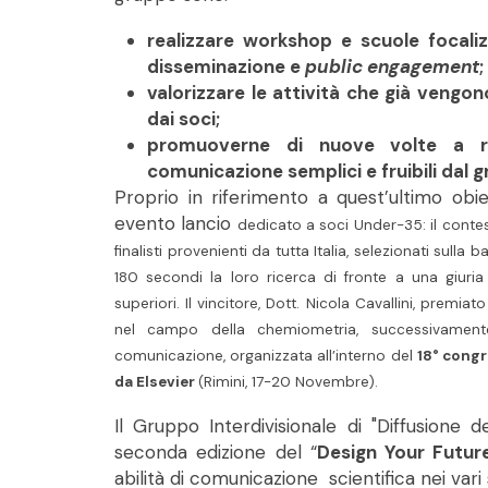
realizzare workshop e scuole focaliz
disseminazione e
public engagement
;
valorizzare le attività che già vengo
dai soci;
promuoverne di nuove volte a ra
comunicazione semplici e fruibili dal 
Proprio in riferimento a quest’ultimo obi
evento lancio
dedicato a soci Under-35:
il conte
finalisti provenienti da tutta Italia, selezionati sull
180 secondi la loro ricerca di fronte a una giuria
superiori. Il vincitore, Dott. Nicola Cavallini, premia
nel campo della chemiometria, successivament
comunicazione, organizzata all’interno del
18° congr
da Elsevier
(Rimini, 17-20 Novembre).
Il Gruppo Interdivisionale di "Diffusione 
seconda edizione del “
Design Your Futur
abilità di comunicazione scientifica nei vari