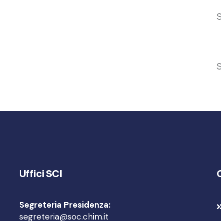
S
S
Uffici SCI
Segreteria Presidenza:
segreteria@soc.chim.it