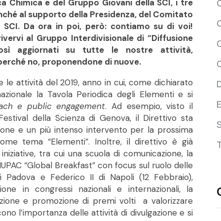
ca Chimica e del Gruppo Giovani della SCI, i tre
onché al supporto della Presidenza, del Comitato
C
 SCI. Da ora in poi, però: contiamo su di voi!
vervi al Gruppo Interdivisionale di “Diffusione
C
sì aggiornati su tutte le nostre attività,
 perché no, proponendone di nuove.
 le attività del 2019, anno in cui, come dichiarato
D
rnazionale la Tavola Periodica degli Elementi e si
E
ach e public engagement
. Ad esempio, visto il
stival della Scienza di Genova, il Direttivo sta
S
one e un più intenso intervento per la prossima
ome tema “Elementi”. Inoltre, il direttivo è già
 iniziative, tra cui una scuola di comunicazione, la
IUPAC “Global Breakfast” con focus sul ruolo delle
i Padova e Federico II di Napoli (12 Febbraio),
ione in congressi nazionali e internazionali, la
ituzione e promozione di premi volti a valorizzare
scono l’importanza delle attività di divulgazione e si