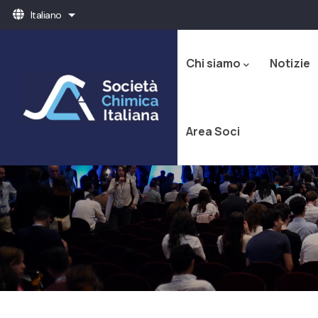
Salta
Italiano
Mostra ulteriori azioni
al
Navigazione
contenuto
principale
principale
Chi siamo
Notizie
Area Soci