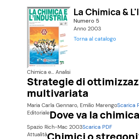
La Chimica & L'
Numero 5
Anno 2003
Torna al catalogo
Chimica e... Analisi
Strategie di ottimizzaz
multivariata
Maria Carla Gennaro, Emilio Marengo
Scarica 
Dove va la chimica
Editoriale
Spazio Rich-Mac 2003
Scarica PDF
Chimici o stregoni
Attualità