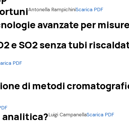
fortuni
Antonella Rampichini
Scarica PDF
nologie avanzate per misure..
O2 e SO2 senza tubi riscaldat
arica PDF
ione di metodi cromatografici
PDF
 analitica?
Luigi Campanella
Scarica PDF