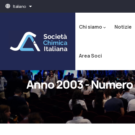
Salta
Italiano
Mostra ulteriori azioni
al
Navigazione
contenuto
principale
principale
Chi siamo
Notizie
Area Soci
Anno 2003 - Numero 