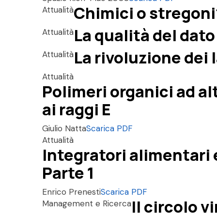
Chimici o stregoni
Attualità
La qualità del dato
Attualità
La rivoluzione dei
Attualità
Attualità
Polimeri organici ad al
ai raggi E
Giulio Natta
Scarica PDF
Attualità
Integratori alimentari 
Parte 1
Enrico Prenesti
Scarica PDF
Il circolo 
Management e Ricerca