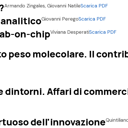
?
Armando Zingales, Giovanni Natile
Scarica PDF
 analitico
Giovanni Perego
Scarica PDF
 lab-on-chip
Viviana Desperati
Scarica PDF
to peso molecolare. Il contri
e dintorni. Affari di commerci
virtuoso dell'innovazione
Quintilian