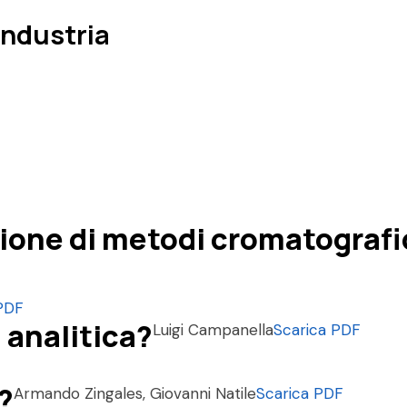
Industria
ione di metodi cromatografici
PDF
 analitica?
Luigi Campanella
Scarica PDF
?
Armando Zingales, Giovanni Natile
Scarica PDF