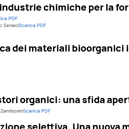
industrie chimiche per la f
rica PDF
to Seneci
Scarica PDF
a dei materiali bioorganici i
stori organici: una sfida aper
.G. Zambonin
Scarica PDF
zione selettiva. Una nuova m