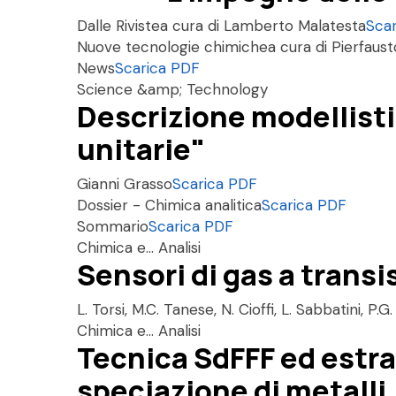
Dalle Riviste
a cura di Lamberto Malatesta
Sca
Nuove tecnologie chimiche
a cura di Pierfaus
News
Scarica PDF
Science &amp; Technology
Descrizione modellistic
unitarie"
Gianni Grasso
Scarica PDF
Dossier - Chimica analitica
Scarica PDF
Sommario
Scarica PDF
Chimica e... Analisi
Sensori di gas a transi
L. Torsi, M.C. Tanese, N. Cioffi, L. Sabbatini, P
Chimica e... Analisi
Tecnica SdFFF ed estra
speciazione di metalli