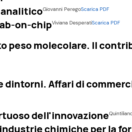
 analitico
Giovanni Perego
Scarica PDF
 lab-on-chip
Viviana Desperati
Scarica PDF
to peso molecolare. Il contri
e dintorni. Affari di commerci
virtuoso dell'innovazione
Quintilian
industrie chimiche per la f