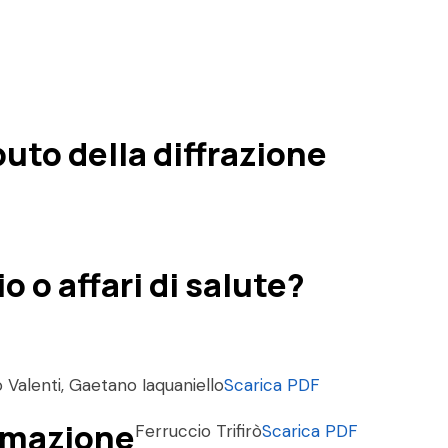
buto della diffrazione
o o affari di salute?
o Valenti, Gaetano Iaquaniello
Scarica PDF
ormazione
Ferruccio Trifirò
Scarica PDF