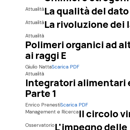
La qualità del dato
Attualità
La rivoluzione dei
Attualità
Attualità
Polimeri organici ad al
ai raggi E
Giulio Natta
Scarica PDF
Attualità
Integratori alimentari 
Parte 1
Enrico Prenesti
Scarica PDF
Il circolo 
Management e Ricerca
L'impegno delle 
Osservatorio