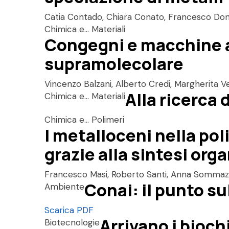
Catia Contado, Chiara Conato, Francesco Don
Chimica e... Materiali
Congegni e macchine a 
supramolecolare
Vincenzo Balzani, Alberto Credi, Margherita V
Alla ricerca 
Chimica e... Materiali
Chimica e... Polimeri
I metalloceni nella pol
grazie alla sintesi org
Francesco Masi, Roberto Santi, Anna Sommaz
Conai: il punto su
Ambiente
Scarica PDF
Arrivano i bioch
Biotecnologie