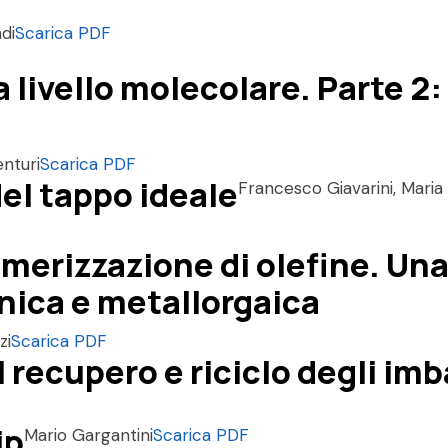
di
Scarica PDF
livello molecolare. Parte 2:
enturi
Scarica PDF
del tappo ideale
Francesco Giavarini, Maria 
imerizzazione di olefine. Una
anica e metallorgaica
zi
Scarica PDF
l recupero e riciclo degli imb
ip
Mario Gargantini
Scarica PDF