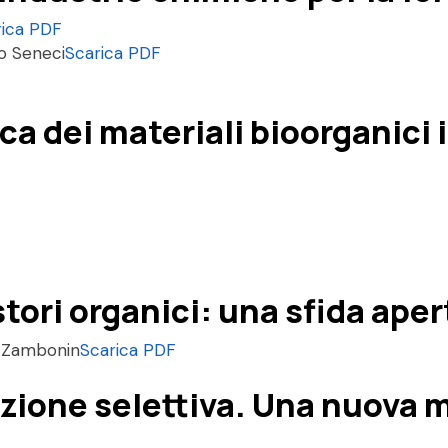
rica PDF
to Seneci
Scarica PDF
a dei materiali bioorganici i
stori organici: una sfida aper
.G. Zambonin
Scarica PDF
zione selettiva. Una nuova m