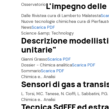
L'impegno delle 
Osservatorio
Dalle Riviste
a cura di Lamberto Malatesta
Sca
Nuove tecnologie chimiche
a cura di Pierfaus
News
Scarica PDF
Science &amp; Technology
Descrizione modellistic
unitarie"
Gianni Grasso
Scarica PDF
Dossier - Chimica analitica
Scarica PDF
Sommario
Scarica PDF
Chimica e... Analisi
Sensori di gas a transi
L. Torsi, M.C. Tanese, N. Cioffi, L. Sabbatini, P
Chimica e... Analisi
Tecnica SdFFF ed estra