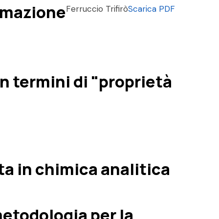
ormazione
Ferruccio Trifirò
Scarica PDF
n termini di "proprietà
ta in chimica analitica
etodologia per la