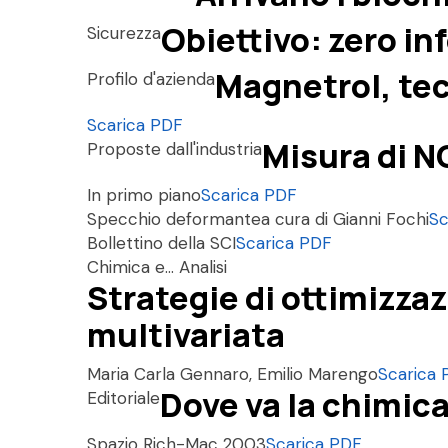
Obiettivo: zero in
Sicurezza
Magnetrol, tec
Profilo d'azienda
Scarica PDF
Misura di N
Proposte dall'industria
In primo piano
Scarica PDF
Specchio deformante
a cura di Gianni Fochi
Sc
Bollettino della SCI
Scarica PDF
Chimica e... Analisi
Strategie di ottimizzaz
multivariata
Maria Carla Gennaro, Emilio Marengo
Scarica 
Dove va la chimica
Editoriale
Spazio Rich-Mac 2003
Scarica PDF