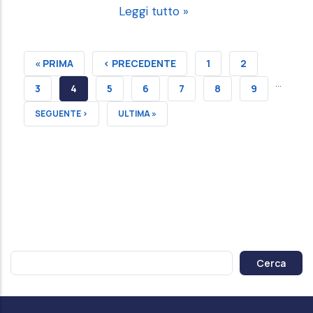
Leggi tutto »
PRIMA
« PRIMA
PAGINA
‹ PRECEDENTE
PAGINA
1
PAGINA
2
…
PAGINA
PRECEDENTE
PAGINA
3
PAGINA
4
PAGINA
5
PAGINA
6
PAGINA
7
PAGINA
8
PAGINA
9
ATTUALE
PAGINA
SEGUENTE ›
ULTIMA
ULTIMA »
SUCCESSIVA
PAGINA
Cerca