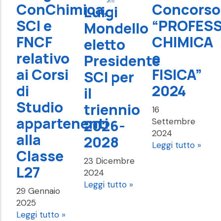
ConChimica,
Concorso
Luigi
SCI e
“PROFES
Mondello
FNCF
CHIMICA
eletto
relativo
e
Presidente
ai Corsi
FISICA”
SCI per
di
2024
il
Studio
triennio
16
appartenenti
Settembre
2026-
2024
alla
2028
Leggi tutto »
Classe
23 Dicembre
L27
2024
Leggi tutto »
29 Gennaio
2025
Leggi tutto »