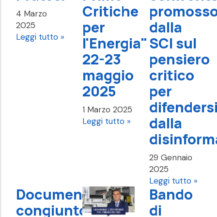
Critiche
promoss
4 Marzo
per
dalla
2025
Leggi tutto »
l'Energia"
SCI sul
22-23
pensiero
maggio
critico
2025
per
difenders
1 Marzo 2025
dalla
Leggi tutto »
disinform
29 Gennaio
2025
Leggi tutto »
Documento
Bando
congiunto
di