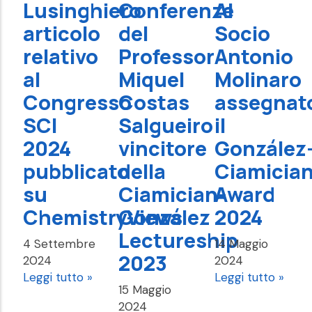
Lusinghiero
Conferenze
Al
articolo
del
Socio
relativo
Professor
Antonio
al
Miquel
Molinaro
Congresso
Costas
assegnat
SCI
Salgueiro
il
2024
vincitore
González
pubblicato
della
Ciamicia
su
Ciamician-
Award
ChemistryViews
González
2024
Lectureship
4 Settembre
14 Maggio
2023
2024
2024
Leggi tutto »
Leggi tutto »
15 Maggio
2024