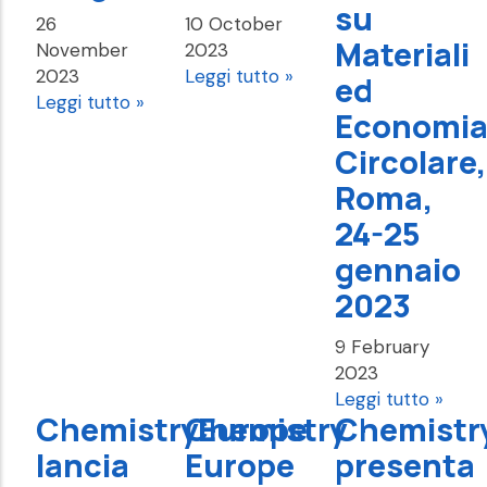
su
26
10 October
Materiali
November
2023
2023
Leggi tutto »
ed
Leggi tutto »
Economi
Circolare,
Roma,
24-25
gennaio
2023
9 February
2023
Leggi tutto »
ChemistryEurope
Chemistry
Chemistr
lancia
Europe
presenta