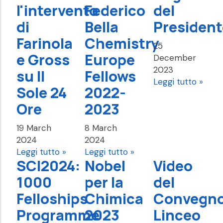
l'intervento
Federico
del
di
Bella
President
Farinola
Chemistry
25
e Gross
Europe
December
2023
su Il
Fellows
Leggi tutto »
Sole 24
2022-
Ore
2023
19 March
8 March
2024
2024
Leggi tutto »
Leggi tutto »
SCI2024:
Nobel
Video
1000
per la
del
Felloships
Chimica
Convegn
Programme
2023
Linceo