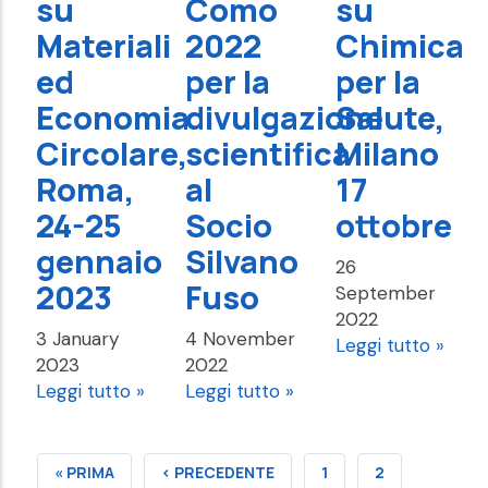
su
Como
su
Materiali
2022
Chimica
ed
per la
per la
Economia
divulgazione
Salute,
Circolare,
scientifica
Milano
Roma,
al
17
24-25
Socio
ottobre
gennaio
Silvano
26
2023
Fuso
September
2022
3 January
4 November
Leggi tutto »
2023
2022
Leggi tutto »
Leggi tutto »
FIRST
« PRIMA
PREVIOUS
‹ PRECEDENTE
PAGE
1
PAGE
2