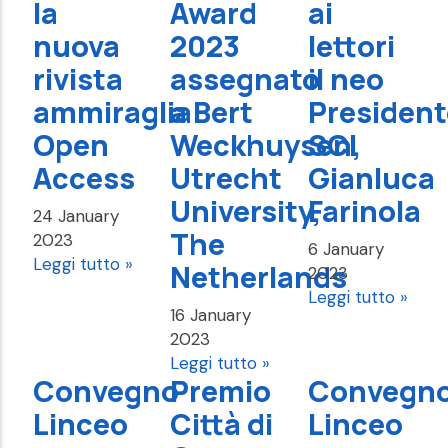
la
Award
ai
nuova
2023
lettori
rivista
assegnato
il neo
ammiraglia
a Bert
President
Open
Weckhuysen,
SCI
Access
Utrecht
Gianluca
University,
Farinola
24 January
The
2023
6 January
Leggi tutto »
Netherlands
2023
Leggi tutto »
16 January
2023
Leggi tutto »
Convegno
Premio
Convegn
Linceo
Città di
Linceo