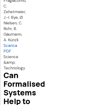
Fragiacomo,
C.
Zehetmeier,
J.-I. Bye, Ø.
Nielsen, C.
Rohr, B.
Gäumann,
A. Künzli
Scarica
PDF
Science
&amp;
Technology
Can
Formalised
Systems
Help to