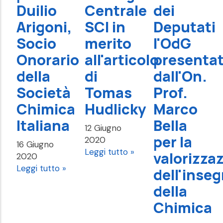
Duilio
Centrale
dei
Arigoni,
SCI in
Deputati
Socio
merito
l'OdG
Onorario
all'articolo
presenta
della
di
dall'On.
Società
Tomas
Prof.
Chimica
Hudlicky
Marco
Italiana
Bella
12 Giugno
per la
2020
16 Giugno
Leggi tutto »
valorizza
2020
Leggi tutto »
dell'inse
della
Chimica