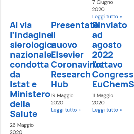
7 Giugno
2020
Leggi tutto »
Al via
Presentato
Rinviato
l’indagine
il
ad
sierologica
nuovo
agosto
nazionale
Elsevier
2022
condotta
Coronavirus
l'ottavo
da
Research
Congress
Istat e
Hub
EuChemS
Ministero
19 Maggio
11 Maggio
della
2020
2020
Leggi tutto »
Leggi tutto »
Salute
26 Maggio
2020