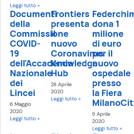
Leggi tutto »
Documenti
Frontiers
Federchi
della
presenta
dona 1
Commissione
il
milione
COVID-
nuovo
di euro
19
Coronavirus
per il
dell'Accademia
Knowledge
nuovo
Nazionale
Hub
ospedale
dei
presso
28 Aprile
Lincei
la Fiera
2020
Leggi tutto »
MilanoCit
6 Maggio
2020
9 Aprile
Leggi tutto »
2020
Leggi tutto »