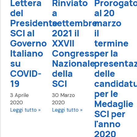
Lettera
Rinviato
Prorogat
del
a
al 20
Presidente
settembre
marzo
SCI al
2021 il
il
Governo
XXVII
termine
Italiano
Congresso
per la
su
Nazionale
presenta
COVID-
della
delle
19
SCI
candidat
per le
3 Aprile
30 Marzo
Medaglie
2020
2020
Leggi tutto »
Leggi tutto »
SCI per
l'anno
2020