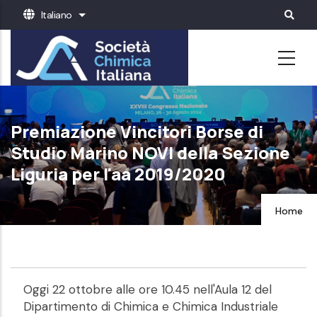
Salta
Italiano
Mostra ulteriori azioni
al
contenuto
principale
Premiazione Vincitori Borse di
Studio Marino NOVI della Sezione
Liguria per l'aa 2019/2020
Home
Oggi 22 ottobre alle ore 10.45 nell'Aula 12 del
Dipartimento di Chimica e Chimica Industriale