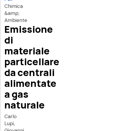
Chimica
&amp;
Ambiente
Emissione
di
materiale
particellare
da centrali
alimentate
a gas
naturale
Carlo
Lupi,
Giovanni