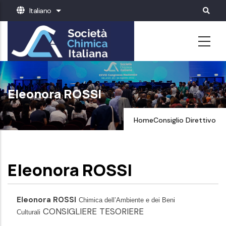
Salta
Italiano
Mostra ulteriori azioni
al
contenuto
principale
Eleonora ROSSI
Home
Consiglio Direttivo
Eleonora ROSSI
Eleonora ROSSI
Chimica dell’Ambiente e dei Beni
CONSIGLIERE TESORIERE
Culturali