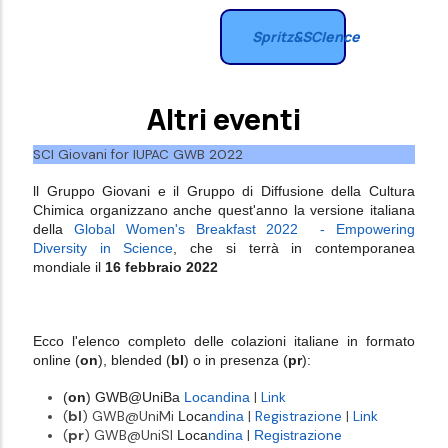
Spritz&SCIence
Altri eventi
SCI Giovani for IUPAC GWB 2022
ll Gruppo Giovani e il Gruppo di Diffusione della Cultura
Chimica organizzano anche quest'anno la versione italiana
della
Global Women's Breakfast 2022 - Empowering
Diversity in Science
, che si terrà in contemporanea
mondiale il
16 febbraio 2022
Ecco l'elenco completo delle colazioni italiane in formato
online (
on
), blended (
bl
) o in presenza (
pr
):
|
Link
(
on
) GWB@UniBa
Loca
ndina
(
bl
) GWB@UniMi
|
R
Link
Loca
ndina
egistrazione
|
(
pr
) GWB@UniSI
|
razione
Loca
ndina
Regist