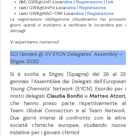
(
bl
) GWB@UniFi
|
razione
|
Link
Loca
ndina
Regist
(
on
) GWB@UniPd
|
razione
Loca
ndina
Regist
(
on
) GWB@NAO-CNR
|
razione
Loca
ndina
Regist
Le registrazioni obbligatorie chiuderanno nei prossimi
giorni quindi vi invitiamo a verificare le locandine per i
dettagli.
Vi aspettiamo numerosi!
SCI Giovani @
XV EYCN Delegates' Assembly
–
Sitges 2020
Si è svolta a Sitges (Spagna) dal 26 al 29
gennaio l’Assemblea dei Delegati dell’
European
Young Chemists’ Network
(EYCN). Esordio per i
nostri delegati
Claudia Bonfio
e
Matteo Atzori
,
che hanno preso parte rispettivamente al
Team
Global Connection
e al Team
Network
.
Due giorni intensi di confronto con le altre
società chimiche europee, studiando nuove
iniziative per i giovani chimici!