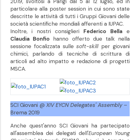
2019
, svoltosi a Parigi dal 5 al 12 luglio, ed in
particolare alla poster session in cui sono state
descritte le attività di tutti i Gruppi Giovani delle
società scientifiche mondiali afferenti a IUPAC.
Inoltre, i nostri consiglieri
Federico Bella
e
Claudia Bonfio
hanno offerto due talk nella
sessione focalizzata sulle
soft-skill
per giovani
chimici, parlando di tecniche di scrittura di
articoli ad alto impatto e redazione di progetti
MSCA.
SCI Giovani @
XIV EYCN Delegates' Assembly
–
Brema 2019
Anche quest'anno SCI Giovani ha partecipato
all'assemblea dei delegati dell'
European Young