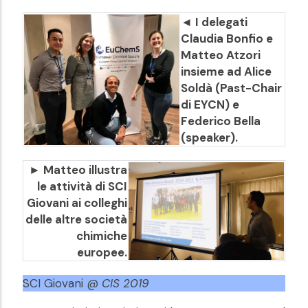
◄ I delegati
Claudia Bonfio e
Matteo Atzori
insieme ad Alice
Soldà (Past-Chair
di EYCN) e
Federico Bella
(speaker).
► Matteo illustra
le attività di SCI
Giovani ai colleghi
delle altre società
chimiche
europee.
SCI Giovani @
CIS 2019