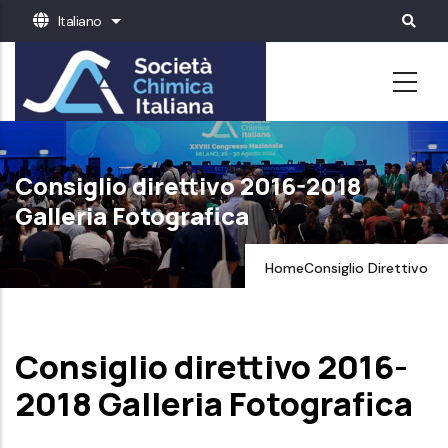
Salta
Italiano
Mostra ulteriori azioni
al
contenuto
principale
Consiglio direttivo 2016-2018
Galleria Fotografica
Home
Consiglio Direttivo
Consiglio direttivo 2016-
2018 Galleria Fotografica