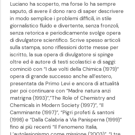
Luciano ha scoperto, ma forse lo ha sempre
saputo, di avere il dono raro di saper descrivere
in modo semplice i problemi difficili, in stile
giornalistico fluido e divertente, senza fronzoli,
senza retorica e periodicamente svolge opera
di divulgatore scientifico. Scrive spesso articoli
sulla stampa, sono riflessioni dotte messe per
iscritto, la sua opera di divulgatore si spinge
oltre ed è autore di testi scolastici e di saggi:
cominciò con “I due volti della Chimica (1979)“
opera di grande successo anche all’estero,
presentata da Primo Levi e ancora di attualità
per poi continuare con “Madre natura anzi
matrigna (1993)”,”The Role of Chemistry and
Chemicals in Modern Society (1997)”, “Il
Camminante (1997)”, “Pigri profeti & santoni
(1998) e “Dalla Calabria a Via Panisperna (1999)”
fino ai più recenti “Il Fenomeno Italia,
L’autolesionismo come missione (2003)”, “I tre