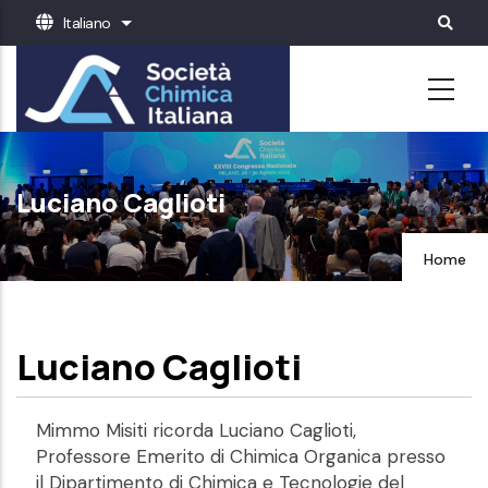
Salta
Italiano
Mostra ulteriori azioni
al
contenuto
principale
Luciano Caglioti
Home
Luciano Caglioti
Mimmo Misiti ricorda Luciano Caglioti,
Professore Emerito di Chimica Organica presso
il Dipartimento di Chimica e Tecnologie del