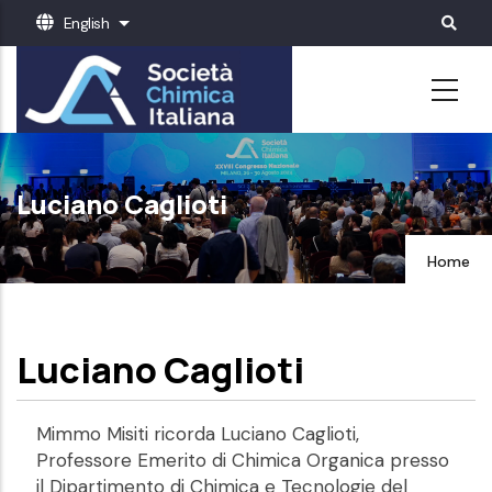
Skip
English
List additional actions
to
main
content
Luciano Caglioti
Home
Luciano Caglioti
Mimmo Misiti ricorda Luciano Caglioti,
Professore Emerito di Chimica Organica presso
il Dipartimento di Chimica e Tecnologie del