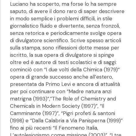
Luciano ha scoperto, ma forse lo ha sempre
saputo, di avere il dono raro di saper descrivere
in modo semplice i problemi difficili, in stile
giornalistico fluido e divertente, senza fronzoli,
senza retorica e periodicamente svolge opera
di divulgatore scientifico. Scrive spesso articoli
sulla stampa, sono riflessioni dotte messe per
iscritto, la sua opera di divulgatore si spinge
oltre ed è autore di testi scolastici e di saggi:
cominciò con “I due volti della Chimica (1979)“
opera di grande successo anche all’estero,
presentata da Primo Levi e ancora di attualità
per poi continuare con “Madre natura anzi
matrigna (1993)”,”The Role of Chemistry and
Chemicals in Modern Society (1997)”, “Il
Camminante (1997)”, “Pigri profeti & santoni
(1998) e “Dalla Calabria a Via Panisperna (1999)”
fino ai più recenti “Il Fenomeno Italia,
L’autolesionismo come missione (2003)”, “I tre