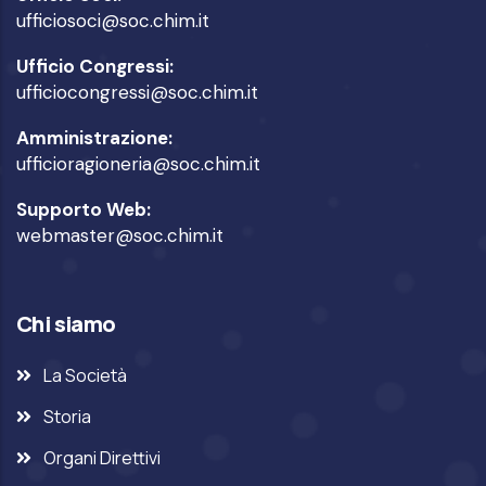
ufficiosoci@soc.chim.it
Ufficio Congressi:
ufficiocongressi@soc.chim.it
Amministrazione:
ufficioragioneria@soc.chim.it
Supporto Web:
webmaster@soc.chim.it
Chi siamo
La Società
Storia
Organi Direttivi