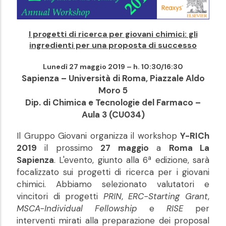
I progetti di ricerca per giovani chimici: gli
ingredienti per una proposta di successo
Lunedì 27 maggio 2019 – h. 10:30/16:30
Sapienza – Università di Roma, Piazzale Aldo
Moro 5
Dip. di Chimica e Tecnologie del Farmaco –
Aula 3 (CU034)
Il Gruppo Giovani organizza il workshop
Y-RICh
2019
il prossimo
27 maggio
a
Roma La
a
Sapienza
. L'evento, giunto alla 6
edizione, sarà
focalizzato sui progetti di ricerca per i giovani
chimici. Abbiamo selezionato valutatori e
vincitori di progetti
PRIN
,
ERC-Starting Grant
,
MSCA-Individual Fellowship
e
RISE
per
interventi mirati alla preparazione dei proposal