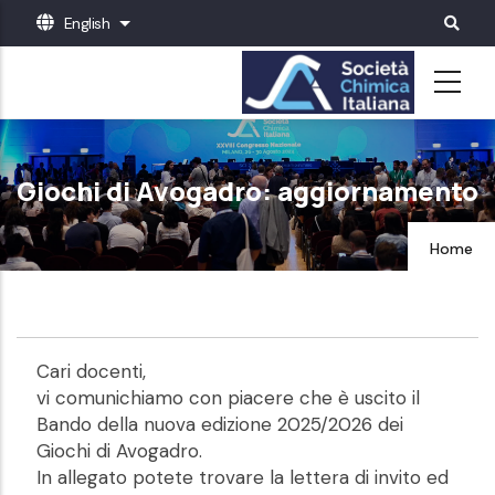
Skip
English
List additional actions
to
main
content
Giochi di Avogadro: aggiornamento
Home
Cari docenti,
vi comunichiamo con piacere che è uscito il
Bando della nuova edizione 2025/2026 dei
Giochi di Avogadro.
In allegato potete trovare la lettera di invito ed