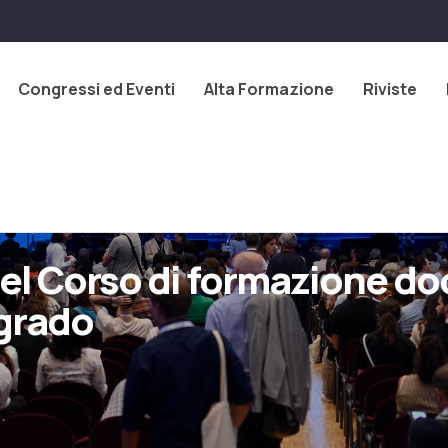
Congressi ed Eventi
Alta Formazione
Riviste
del Corso di formazione do
 grado