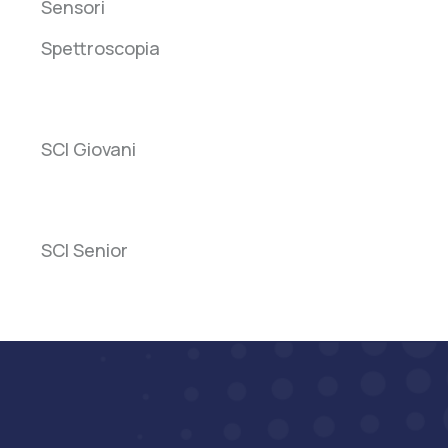
Sensori
Spettroscopia
SCI
SCI Giovani
Giovani
SCI
SCI Senior
Senior