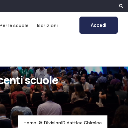
Accedi
Per le scuole
Iscrizioni
centi scuole
Home
Divisioni
Didattica Chimica