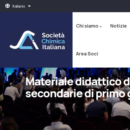
Salta
Italiano
Mostra ulteriori azioni
al
Navigazione
contenuto
principale
principale
Chi siamo
Notizie
Area Soci
Materiale didattico 
secondarie di primo