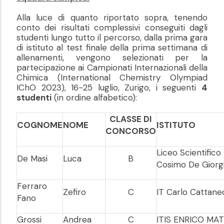
Alla luce di quanto riportato sopra, tenendo
conto dei risultati complessivi conseguiti dagli
studenti lungo tutto il percorso, dalla prima gara
di istituto al test finale della prima settimana di
allenamenti, vengono selezionati per la
partecipazione ai Campionati Internazionali della
Chimica (International Chemistry Olympiad
IChO 2023), 16-25 luglio, Zurigo, i seguenti
4
studenti
(in ordine alfabetico):
CLASSE DI
COGNOME
NOME
ISTITUTO
CONCORSO
Liceo Scientifico
De Masi
Luca
B
Cosimo De Giorg
Ferraro
Zefiro
C
IT Carlo Cattane
Fano
Grossi
Andrea
C
ITIS ENRICO MAT