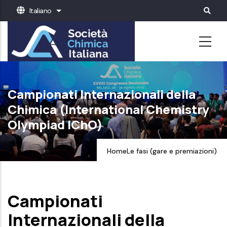
Salta
Italiano
Mostra ulteriori azioni
al
contenuto
principale
Campionati Internazionali della
Chimica (International Chemistry
Olympiad IChO)
Home
Le fasi (gare e premiazioni)
Campionati
Internazionali della