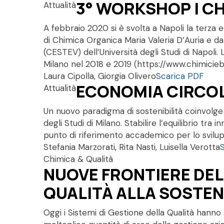
3° WORKSHOP I CH
Attualità
A febbraio 2020 si è svolta a Napoli la terza 
di Chimica Organica Maria Valeria D’Auria e dal
(CESTEV) dell’Università degli Studi di Napoli
Milano nel 2018 e 2019 (https://www.chimicieb
Laura Cipolla, Giorgia Olivero
Scarica PDF
ECONOMIA CIRCOLA
Attualità
Un nuovo paradigma di sostenibilità coinvolge 
degli Studi di Milano. Stabilire l’equilibrio t
punto di riferimento accademico per lo svilup
Stefania Marzorati, Rita Nasti, Luisella Verotta
Chimica & Qualità
NUOVE FRONTIERE DEL
QUALITÀ ALLA SOSTEN
Oggi i Sistemi di Gestione della Qualità hanno