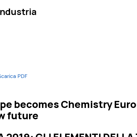
Industria
Scarica PDF
e becomes Chemistry Euro
ew future
2019: GLI ELEMENTI DELLA