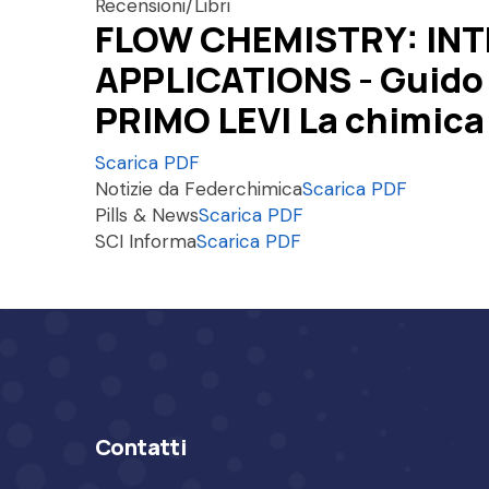
Recensioni/Libri
FLOW CHEMISTRY: IN
APPLICATIONS - Guido 
PRIMO LEVI La chimica 
Scarica PDF
Notizie da Federchimica
Scarica PDF
Pills & News
Scarica PDF
SCI Informa
Scarica PDF
Contatti