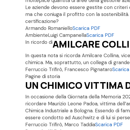
molteplice quantità di aree della gestione azi
Le aziende devono essere gestite con criteri di
ma che coniuga il profitto con la sostenibili
certificazione?
Armando Romaniello
Scarica PDF
Ambiente
Luigi Campanella
Scarica PDF
AMILCARE COLLIN
In ricordo di
In questa nota si ricorda Amilcare Collina, vice
chimica. Ma, soprattutto, un collega di grand
Ferruccio Trifirò, Francesco Pignataro
Scaric
Pagine di storia
UN CHIMICO VITTIMA 
In occasione della Giornata della Memoria 202
ricordare Maurizio Leone Padoa, vittima dell’a
Chimica Industriale a Bologna. Essendo di famig
essere condotto ad Auschwitz e di lui si perser
Ferruccio Trifirò, Marco Taddia
Scarica PDF