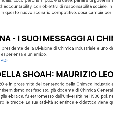
endale. Ecco perché si può, e si deve, parlare di governan
 accountability, con obiettivi di responsabilità sociale, i
tà. In questo nuovo scenario competitivo, cosa cambia pe
A - I SUOI MESSAGGI AI CH
 presidente della Divisione di Chimica Industriale e uno de
e esperienza e un amico.
a PDF
DELLA SHOAH: MAURIZIO LEO
0 e in prossimità del centenario della Chimica Industria
ntisemitismo nazifascista, già docente di Chimica Generale
lia ebraica, fu estromesso dall’Università nel 1938 poi, n
o le tracce. La sua attività scientifica e didattica viene