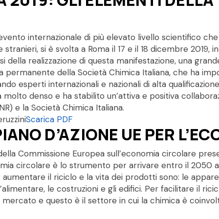
evento internazionale di più elevato livello scientifico che
e stranieri, si è svolta a Roma il 17 e il 18 dicembre 2019, 
si della realizzazione di questa manifestazione, una grande
a permanente della Società Chimica Italiana, che ha impost
 esperti internazionali e nazionali di alta qualificazione
ma molto denso e ha stabilito un’attiva e positiva collabor
) e la Società Chimica Italiana.
ruzzini
Scarica PDF
PIANO D’AZIONE UE PER L’E
ella Commissione Europea sull’economia circolare prese
mia circolare è lo strumento per arrivare entro il 2050 al
r aumentare il riciclo e la vita dei prodotti sono: le appar
l’alimentare, le costruzioni e gli edifici. Per facilitare il ric
l mercato e questo è il settore in cui la chimica è coinvo