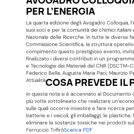
PER L’ENERGIA
La quarta edizione degli Avogadro Colloquia, l’
suoi soci e per la comunità dei chimici italiani 
Nazionale delle Ricerche. In tutte le diverse fa
Commissione Scientifica, la struttura operativ
compimento questo prestigioso evento, invitando
finalizzato i diversi contributi in un program
e Tecnologie dei Materiali del CNR (DSCTM-CNR
Federico Bella, Augusta Maria Paci, Maurizio Pe
COSA PREVEDE IL 
Attualità
In questa nota si è accennato al Documento d
più volte sottolineato che realizzare un’econo
sulle quali occorre investire e fare ricerca pe
batterie e i veicoli, gli imballaggi, le plastiche, 
eliminare le sostanze tossiche nei prodotti su
Ferruccio Trifirò
Scarica PDF