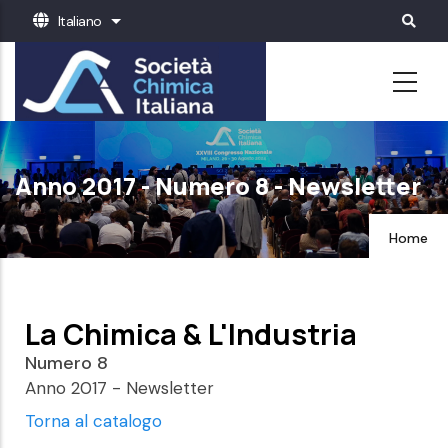
Salta
Italiano
Mostra ulteriori azioni
al
contenuto
principale
Anno 2017 - Numero 8 - Newsletter
Home
La Chimica & L'Industria
Numero 8
Anno 2017 - Newsletter
Torna al catalogo