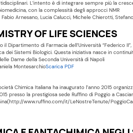
disciplinari. L’intento è di integrare sempre più la cres
a biomedicina, con la complessità degli approcci NMR
i, Fabio Arnesano, Lucia Calucci, Michele Chierotti, Stef
ISTRY OF LIFE SCIENCES
 il Dipartimento di Farmacia dell’Università “Federico II”
ca dei Sistemi Biologici. Questa iniziativa nasce in contin
delle Dame della Seconda Università di Napoli
Daniela Montesarchio
Scarica PDF
cietà Chimica Italiana ha inaugurato l’anno 2015 organizzan
 2015 presso la prestigiosa sede Ruffino di Poggio a Cascian
ssina(http://www.ruffino.com/it/LeNostreTenute/PoggioC
ICA E FANTACHIMICA NEGLI 