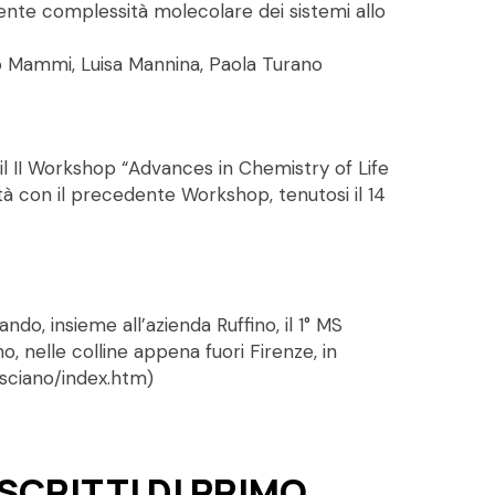
cente complessità molecolare dei sistemi allo
ano Mammi, Luisa Mannina, Paola Turano
, il II Workshop “Advances in Chemistry of Life
uità con il precedente Workshop, tenutosi il 14
do, insieme all’azienda Ruffino, il 1° MS
o, nelle colline appena fuori Firenze, in
asciano/index.htm)
SCRITTI DI PRIMO