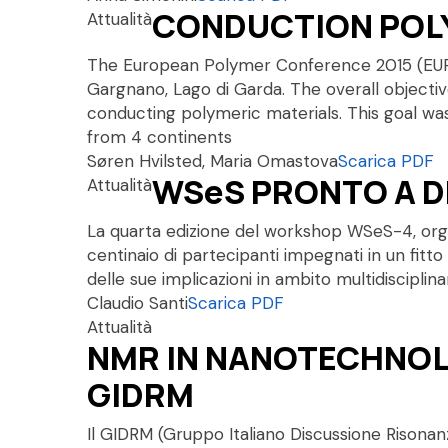
CONDUCTION POLY
Attualità
The European Polymer Conference 2015 (EUPOC
Gargnano, Lago di Garda. The overall objecti
conducting polymeric materials. This goal wa
from 4 continents
Søren Hvilsted, Maria Omastova
Scarica PDF
WSeS PRONTO A 
Attualità
La quarta edizione del workshop WSeS-4, organ
centinaio di partecipanti impegnati in un fitt
delle sue implicazioni in ambito multidisciplina
Claudio Santi
Scarica PDF
Attualità
NMR IN NANOTECHNOL
GIDRM
Il GIDRM (Gruppo Italiano Discussione Risonan