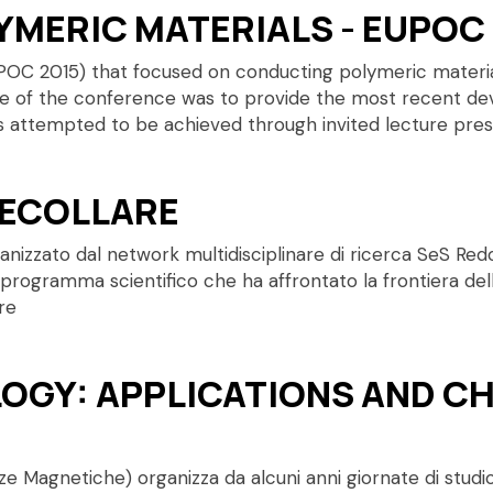
MERIC MATERIALS - EUPOC 
 2015) that focused on conducting polymeric materials 
ve of the conference was to provide the most recent de
s attempted to be achieved through invited lecture prese
DECOLLARE
izzato dal network multidisciplinare di ricerca SeS Redox
o programma scientifico che ha affrontato la frontiera del
re
OGY: APPLICATIONS AND C
ze Magnetiche) organizza da alcuni anni giornate di stud