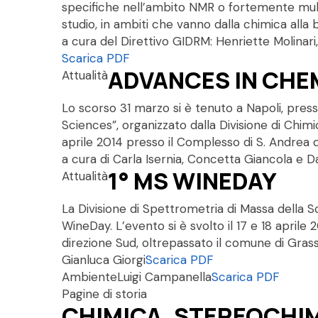
specifiche nell’ambito NMR o fortemente multi
studio, in ambiti che vanno dalla chimica all
a cura del Direttivo GIDRM: Henriette Molinar
Scarica PDF
ADVANCES IN CHEM
Attualità
Lo scorso 31 marzo si è tenuto a Napoli, presso
Sciences”, organizzato dalla Divisione di Chimi
aprile 2014 presso il Complesso di S. Andrea 
a cura di Carla Isernia, Concetta Giancola e 
1° MS WINEDAY
Attualità
La Divisione di Spettrometria di Massa della So
WineDay. L’evento si è svolto il 17 e 18 aprile
direzione Sud, oltrepassato il comune di Gra
Gianluca Giorgi
Scarica PDF
Ambiente
Luigi Campanella
Scarica PDF
Pagine di storia
CHIMICA, STEREOCHIM