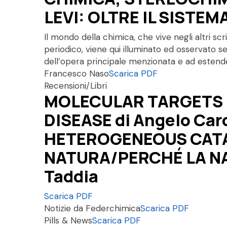
LEVI: OLTRE IL SISTEM
Il mondo della chimica, che vive negli altri scr
periodico, viene qui illuminato ed osservato sec
dell’opera principale menzionata e ad estender
Francesco Naso
Scarica PDF
Recensioni/Libri
MOLECULAR TARGETS 
DISEASE di Angelo Ca
HETEROGENEOUS CATAL
NATURA/PERCHÉ LA NA
Taddia
Scarica PDF
Notizie da Federchimica
Scarica PDF
Pills & News
Scarica PDF