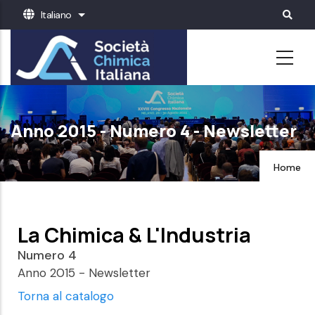
Salta
Italiano
Mostra ulteriori azioni
al
contenuto
principale
Anno 2015 - Numero 4 - Newsletter
Home
La Chimica & L'Industria
Numero 4
Anno 2015 - Newsletter
Torna al catalogo