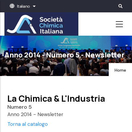
Salta
Italiano
Mostra ulteriori azioni
al
contenuto
principale
Anno 2014 - Numero 5 - Newsletter
Home
La Chimica & L'Industria
Numero 5
Anno 2014 - Newsletter
Torna al catalogo