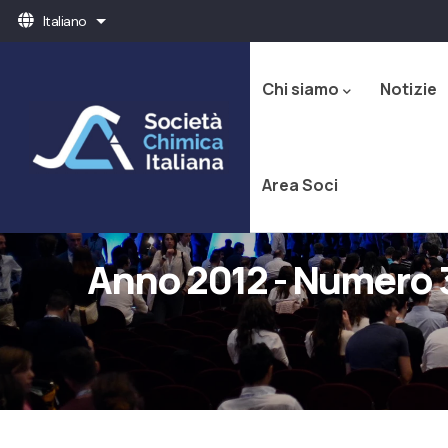
Salta
Italiano
Mostra ulteriori azioni
al
Navigazione
contenuto
principale
principale
Chi siamo
Notizie
Area Soci
Anno 2012 - Numero 