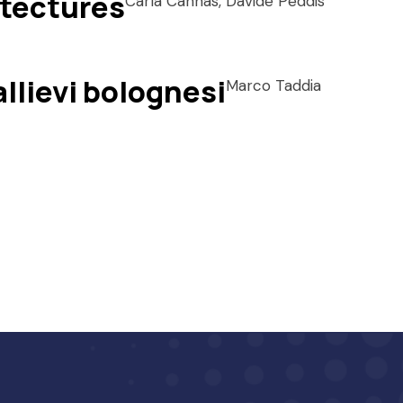
itectures
Carla Cannas, Davide Peddis
allievi bolognesi
Marco Taddia