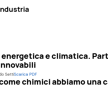
Industria
 energetica e climatica. Par
innovabili
do Setti
Scarica PDF
come chimici abbiamo una car