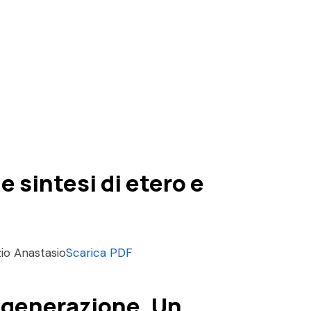
 sintesi di etero e
io Anastasio
Scarica PDF
a generazione. Un