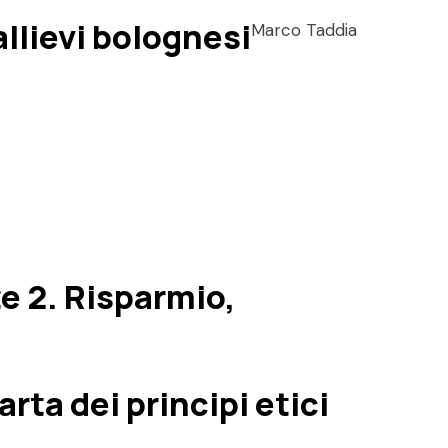
allievi bolognesi
Marco Taddia
te 2. Risparmio,
ta dei principi etici