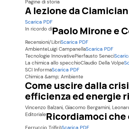
Pagine di storia
A lezione da Ciamician.
Scarica PDF
Paolo Mirone e 
In ricordo di
Recensioni/Libri
Scarica PDF
Ambiente
Luigi Campanella
Scarica PDF
Tecnologie Innovative
Pierfausto Seneci
Scari
La chimica allo specchio
Claudio Della Volpe
S
SCI Informa
Scarica PDF
Chimica &amp; Ambiente
Come uscire dalla crisi
efficienza ed energie r
Vincenzo Balzani, Giacomo Bergamini, Leonar
Ricordiamoci che 
Editoriale
Ferruccio Trifirò
Scarica PDF