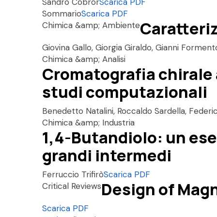
Sandro Cobror
Scarica PDF
Sommario
Scarica PDF
Caratteriz
Chimica &amp; Ambiente
Giovina Gallo, Giorgia Giraldo, Gianni Formen
Chimica &amp; Analisi
Cromatografia chirale 
studi computazionali
Benedetto Natalini, Roccaldo Sardella, Federic
Chimica &amp; Industria
1,4-Butandiolo: un esem
grandi intermedi
Ferruccio Trifirò
Scarica PDF
Design of Magn
Critical Reviews
Scarica PDF