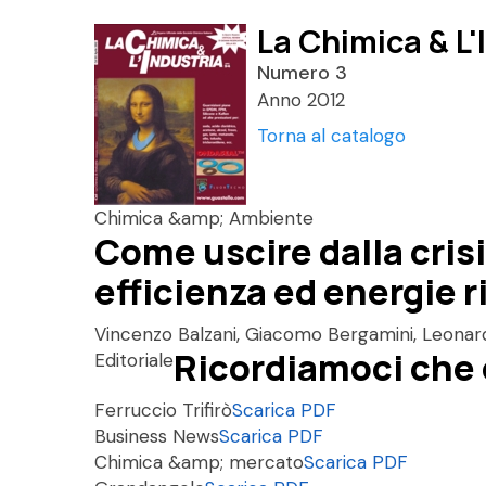
La Chimica & L'
Numero 3
Anno 2012
Torna al catalogo
Chimica &amp; Ambiente
Come uscire dalla crisi
efficienza ed energie r
Vincenzo Balzani, Giacomo Bergamini, Leonar
Ricordiamoci che 
Editoriale
Ferruccio Trifirò
Scarica PDF
Business News
Scarica PDF
Chimica &amp; mercato
Scarica PDF