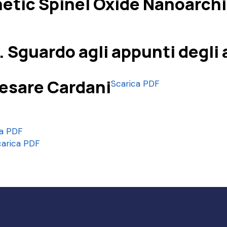
etic Spinel Oxide Nanoarch
 Sguardo agli appunti degli 
Cesare Cardani
Scarica PDF
ca PDF
carica PDF