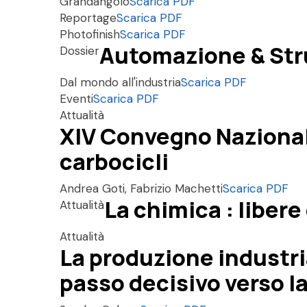
Grandangolo
Scarica PDF
Reportage
Scarica PDF
Photofinish
Scarica PDF
Automazione & St
Dossier
Dal mondo all'industria
Scarica PDF
Eventi
Scarica PDF
Attualità
XIV Convegno Nazionale 
carbocicli
Andrea Goti, Fabrizio Machetti
Scarica PDF
La chimica : libere
Attualità
Attualità
La produzione industri
passo decisivo verso 