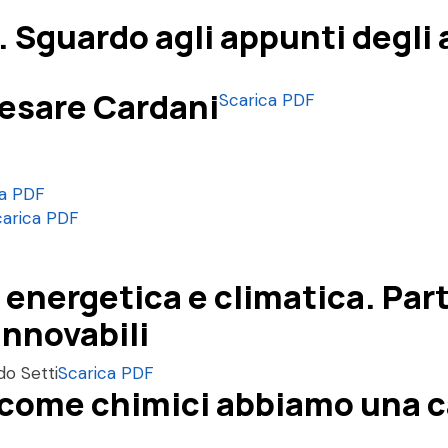
 Sguardo agli appunti degli 
Cesare Cardani
Scarica PDF
ca PDF
carica PDF
 energetica e climatica. Par
innovabili
do Setti
Scarica PDF
come chimici abbiamo una car