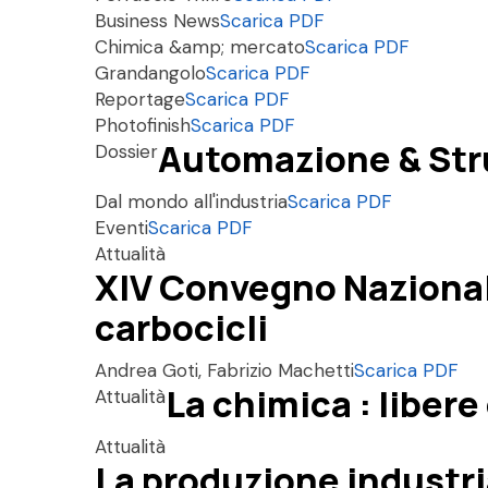
Business News
Scarica PDF
Chimica &amp; mercato
Scarica PDF
Grandangolo
Scarica PDF
Reportage
Scarica PDF
Photofinish
Scarica PDF
Automazione & St
Dossier
Dal mondo all'industria
Scarica PDF
Eventi
Scarica PDF
Attualità
XIV Convegno Nazionale 
carbocicli
Andrea Goti, Fabrizio Machetti
Scarica PDF
La chimica : libere
Attualità
Attualità
La produzione industri