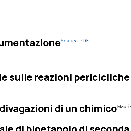
rumentazione
Scarica PDF
sulle reazioni pericicliche e
 divagazioni di un chimico
Mauriz
ale di bioetanolo di second