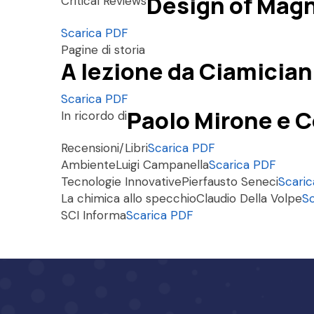
Design of Magn
Critical Reviews
Scarica PDF
Pagine di storia
A lezione da Ciamician.
Scarica PDF
Paolo Mirone e 
In ricordo di
Recensioni/Libri
Scarica PDF
Ambiente
Luigi Campanella
Scarica PDF
Tecnologie Innovative
Pierfausto Seneci
Scari
La chimica allo specchio
Claudio Della Volpe
S
SCI Informa
Scarica PDF