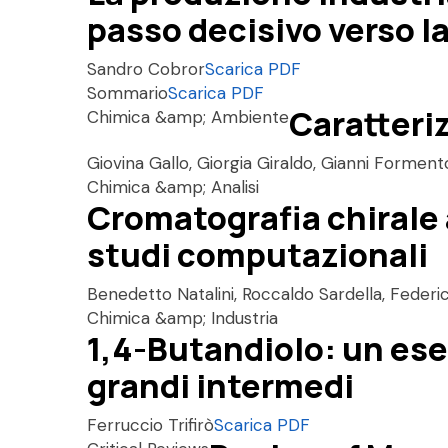
passo decisivo verso 
Sandro Cobror
Scarica PDF
Sommario
Scarica PDF
Caratteriz
Chimica &amp; Ambiente
Giovina Gallo, Giorgia Giraldo, Gianni Formen
Chimica &amp; Analisi
Cromatografia chirale 
studi computazionali
Benedetto Natalini, Roccaldo Sardella, Federic
Chimica &amp; Industria
1,4-Butandiolo: un esem
grandi intermedi
Ferruccio Trifirò
Scarica PDF