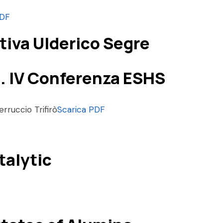
PDF
stiva Ulderico Segre
a. IV Conferenza ESHS
erruccio Trifirò
Scarica PDF
talytic