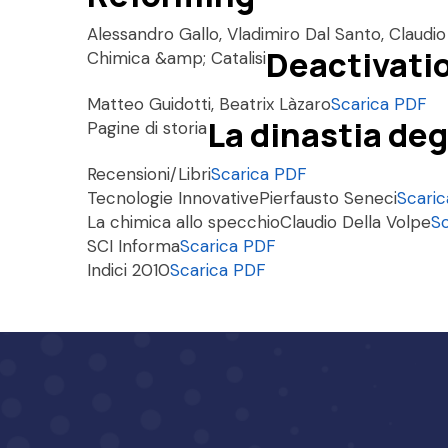
Alessandro Gallo, Vladimiro Dal Santo, Claudi
Deactivatio
Chimica &amp; Catalisi
Matteo Guidotti, Beatrix Làzaro
Scarica PDF
La dinastia degli
Pagine di storia
Recensioni/Libri
Scarica PDF
Tecnologie Innovative
Pierfausto Seneci
Scari
La chimica allo specchio
Claudio Della Volpe
S
SCI Informa
Scarica PDF
Indici 2010
Scarica PDF