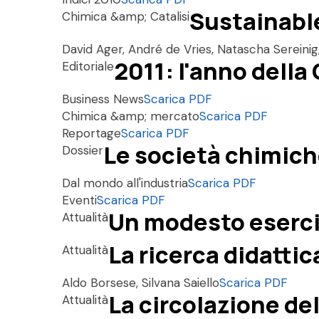
Sustainabl
Chimica &amp; Catalisi
David Ager, André de Vries, Natascha Sereinig
2011: l'anno della
Editoriale
Business News
Scarica PDF
Chimica &amp; mercato
Scarica PDF
Reportage
Scarica PDF
Le società chimic
Dossier
Dal mondo all'industria
Scarica PDF
Eventi
Scarica PDF
Un modesto eserciz
Attualità
La ricerca didattic
Attualità
Aldo Borsese, Silvana Saiello
Scarica PDF
La circolazione de
Attualità