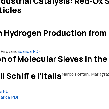
dustrial Catalysis: Red-Ox 
ticles
n Hydrogen Production from
o Pirovano
Scarica PDF
n of Molecular Sieves in th
 Schiff e l'Italia
Marco Fontani, Mariagra
ca PDF
carica PDF