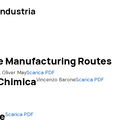
Industria
e Manufacturing Routes
, Oliver May
Scarica PDF
 Chimica
Vincenzo Barone
Scarica PDF
he
Scarica PDF