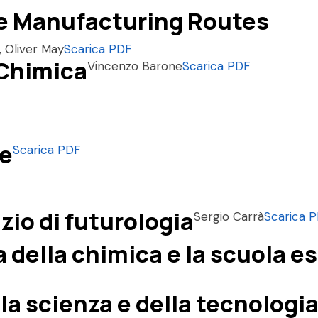
e Manufacturing Routes
, Oliver May
Scarica PDF
 Chimica
Vincenzo Barone
Scarica PDF
he
Scarica PDF
io di futurologia
Sergio Carrà
Scarica 
a della chimica e la scuola e
lla scienza e della tecnologi