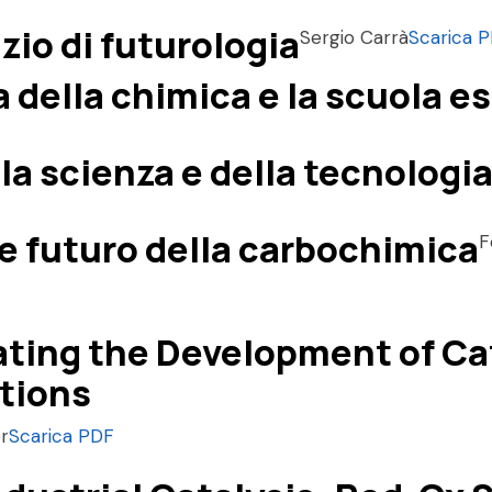
io di futurologia
Sergio Carrà
Scarica 
a della chimica e la scuola e
lla scienza e della tecnologi
e futuro della carbochimica
F
ating the Development of Ca
tions
er
Scarica PDF