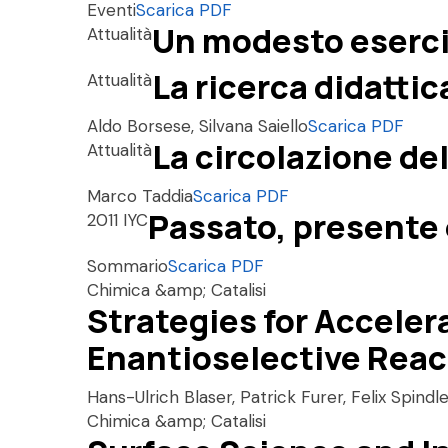
Eventi
Scarica PDF
Un modesto eserciz
Attualità
La ricerca didattic
Attualità
Aldo Borsese, Silvana Saiello
Scarica PDF
La circolazione de
Attualità
Marco Taddia
Scarica PDF
Passato, presente 
2011 IYC
Sommario
Scarica PDF
Chimica &amp; Catalisi
Strategies for Acceler
Enantioselective Reac
Hans-Ulrich Blaser, Patrick Furer, Felix Spindl
Chimica &amp; Catalisi