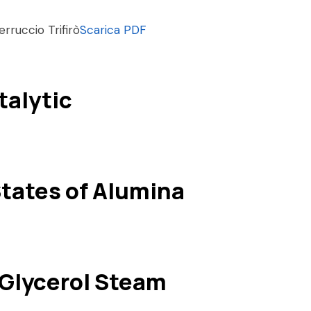
erruccio Trifirò
Scarica PDF
talytic
States of Alumina
 Glycerol Steam