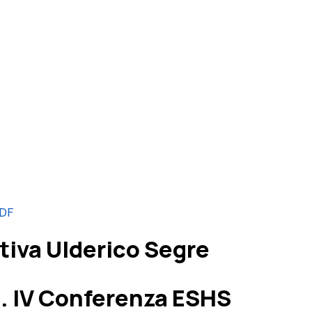
PDF
stiva Ulderico Segre
a. IV Conferenza ESHS