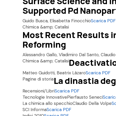
Surface Science and In
Supported Pd Nanopar
Guido Busca, Elisabetta Finocchio
Scarica PDF
Chimica &amp; Catalisi
Most Recent Results i
Reforming
Alessandro Gallo, Vladimiro Dal Santo, Claudi
Deactivatio
Chimica &amp; Catalisi
Matteo Guidotti, Beatrix Làzaro
Scarica PDF
La dinastia degli
Pagine di storia
Recensioni/Libri
Scarica PDF
Tecnologie Innovative
Pierfausto Seneci
Scari
La chimica allo specchio
Claudio Della Volpe
S
SCI Informa
Scarica PDF
Indici 2010
Scarica PDF