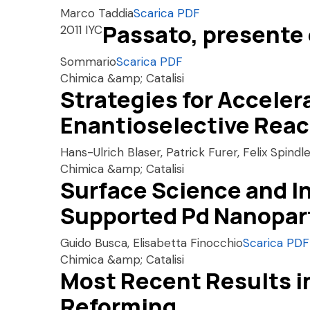
Marco Taddia
Scarica PDF
Passato, presente 
2011 IYC
Sommario
Scarica PDF
Chimica &amp; Catalisi
Strategies for Acceler
Enantioselective Reac
Hans-Ulrich Blaser, Patrick Furer, Felix Spindl
Chimica &amp; Catalisi
Surface Science and In
Supported Pd Nanopar
Guido Busca, Elisabetta Finocchio
Scarica PDF
Chimica &amp; Catalisi
Most Recent Results i
Reforming