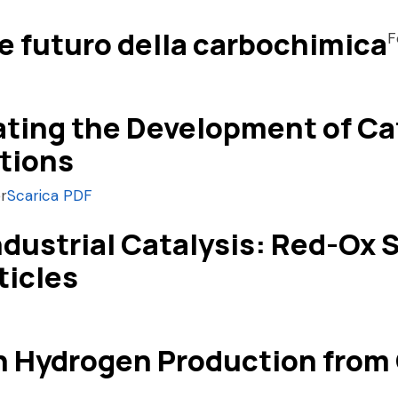
e futuro della carbochimica
F
ating the Development of Ca
tions
er
Scarica PDF
dustrial Catalysis: Red-Ox 
ticles
n Hydrogen Production from