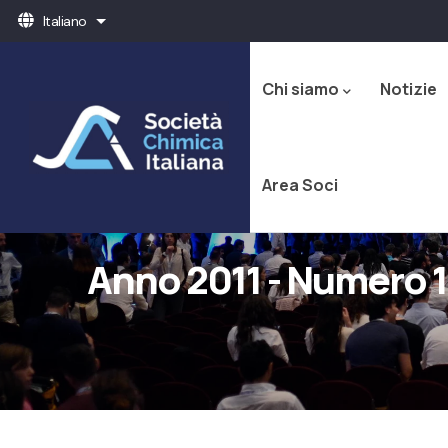
Salta
Italiano
Mostra ulteriori azioni
al
Navigazione
contenuto
principale
principale
Chi siamo
Notizie
Area Soci
Anno 2011 - Numero 1