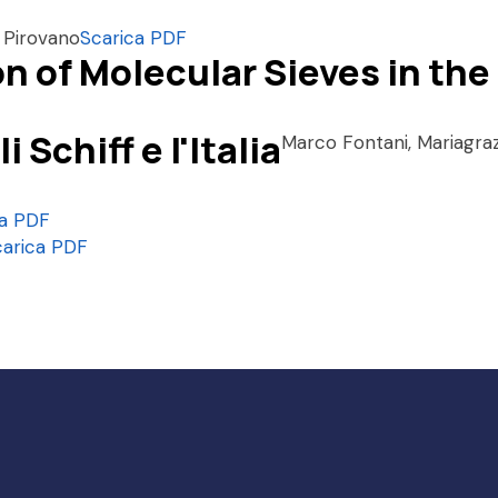
o Pirovano
Scarica PDF
n of Molecular Sieves in th
 Schiff e l'Italia
Marco Fontani, Mariagra
ca PDF
carica PDF