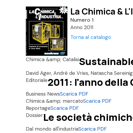
La Chimica & L'
Numero 1
Anno 2011
Torna al catalogo
Sustainabl
Chimica &amp; Catalisi
David Ager, André de Vries, Natascha Sereinig
2011: l'anno della
Editoriale
Business News
Scarica PDF
Chimica &amp; mercato
Scarica PDF
Reportage
Scarica PDF
Le società chimic
Dossier
Dal mondo all'industria
Scarica PDF