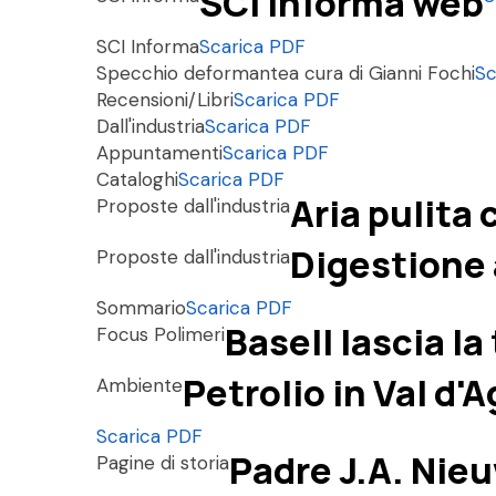
SCI Informa web
SCI Informa
Scarica PDF
Specchio deformante
a cura di Gianni Fochi
Sc
Recensioni/Libri
Scarica PDF
Dall'industria
Scarica PDF
Appuntamenti
Scarica PDF
Cataloghi
Scarica PDF
Aria pulita
Proposte dall'industria
Digestione 
Proposte dall'industria
Sommario
Scarica PDF
Basell lascia l
Focus Polimeri
Petrolio in Val d'
Ambiente
Scarica PDF
Padre J.A. Nie
Pagine di storia