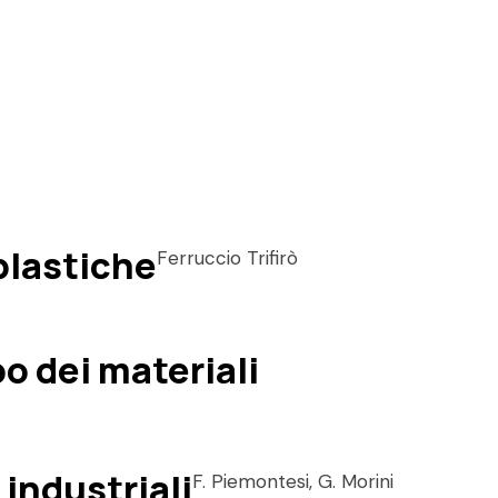
 plastiche
Ferruccio Trifirò
o dei materiali
 industriali
F. Piemontesi, G. Morini