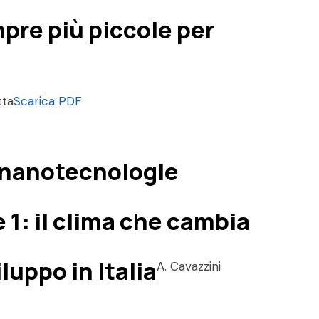
pre più piccole per
tta
Scarica PDF
-nanotecnologie
 1: il clima che cambia
iluppo in Italia
A. Cavazzini