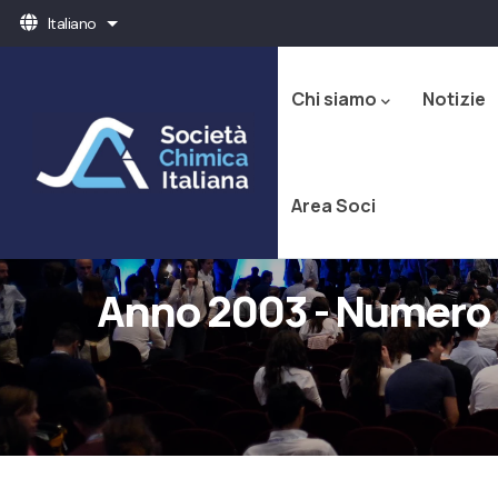
Salta
Italiano
Mostra ulteriori azioni
al
Navigazione
contenuto
principale
principale
Chi siamo
Notizie
Area Soci
Anno 2003 - Numero