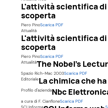
L'attività scientifica d
scoperta
Piero Pino
Scarica PDF
Attualità
L'attività scientifica d
scoperta
Piero Pino
Scarica PDF
The Nobel's Lectu
Attualità
Spazio Rich-Mac 2003
Scarica PDF
La chimica che ha
Editoriale
Nbc Elettronica
Profilo d'azienda
a cura di F. Cianflone
Scarica PDF
SCI Informa
S