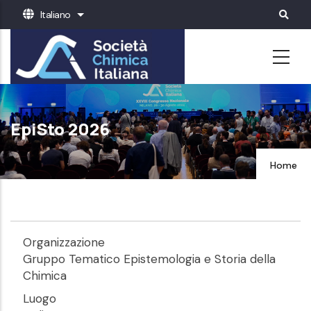
Salta
Italiano
Mostra ulteriori azioni
al
contenuto
principale
EpiSto 2026
Home
Organizzazione
Gruppo Tematico Epistemologia e Storia della
Chimica
Luogo