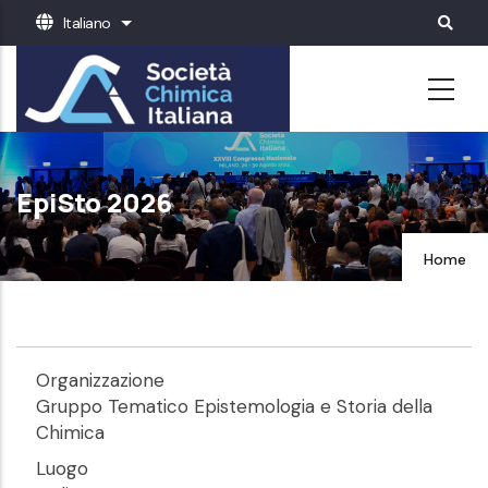
Salta
Italiano
Mostra ulteriori azioni
al
contenuto
principale
EpiSto 2026
Home
Organizzazione
Gruppo Tematico Epistemologia e Storia della
Chimica
Luogo