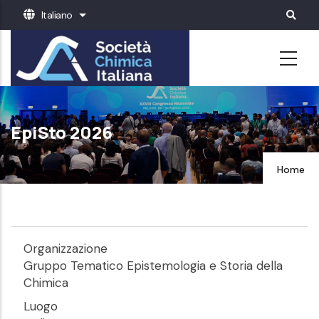
Salta
Italiano
Mostra ulteriori azioni
al
contenuto
principale
EpiSto 2026
Home
Organizzazione
Gruppo Tematico Epistemologia e Storia della
Chimica
Luogo