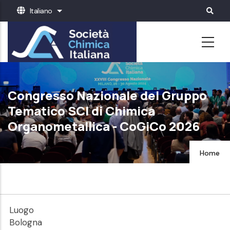
Salta
Italiano
Mostra ulteriori azioni
al
contenuto
principale
Congresso Nazionale del Gruppo
Tematico SCI di Chimica
Organometallica - CoGiCo 2026
Home
Luogo
Bologna