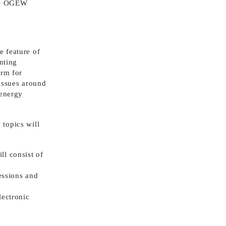
the ÖGEW
e feature of
enting
orm for
 issues around
 energy
 topics will
ll consist of
sessions and
lectronic