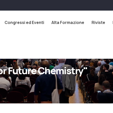
Congressi ed Eventi
Alta Formazione
Riviste
for Future Chemistry"