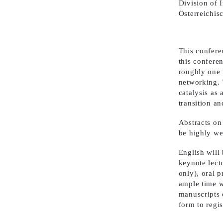
Division of 
Österreichis
This confere
this conferen
roughly one 
networking. 
catalysis as
transition a
Abstracts on
be highly w
English will
keynote lect
only), oral p
ample time w
manuscripts 
form to regis