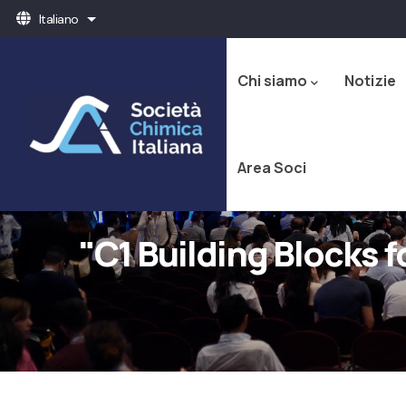
Salta
Italiano
Mostra ulteriori azioni
al
Navigazione
contenuto
principale
principale
Chi siamo
Notizie
Area Soci
"C1 Building Blocks 