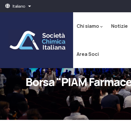
Salta
Italiano
Mostra ulteriori azioni
al
Navigazione
contenuto
principale
principale
Chi siamo
Notizie
Area Soci
Borsa "PIAM Farmace