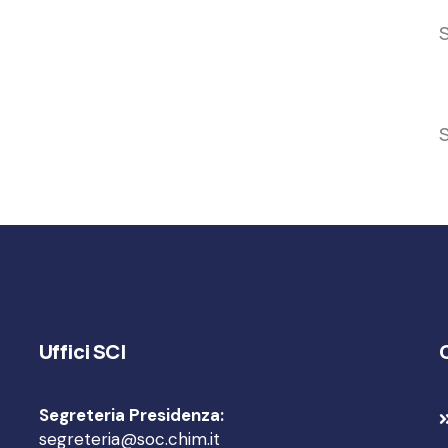
S
S
Uffici SCI
Segreteria Presidenza:
segreteria@soc.chim.it