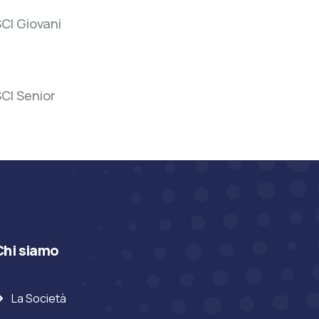
SCI
CI Giovani
Giovani
SCI
CI Senior
Senior
Chi siamo
La Società