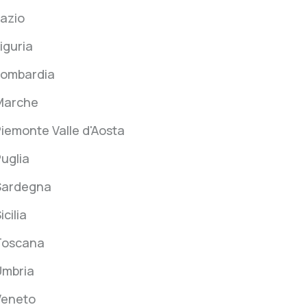
azio
iguria
Lombardia
Marche
iemonte Valle d'Aosta
uglia
Sardegna
icilia
Toscana
Umbria
Veneto