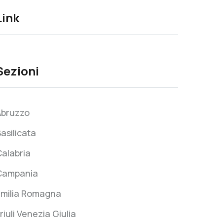
Link
Sezioni
Abruzzo
asilicata
alabria
Campania
Emilia Romagna
riuli Venezia Giulia