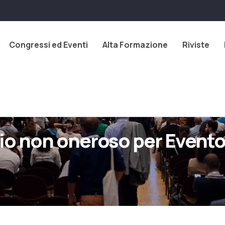
Congressi ed Eventi
Alta Formazione
Riviste
nio non oneroso per Evento