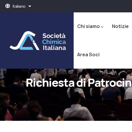
Salta
Italiano
Mostra ulteriori azioni
al
Navigazione
contenuto
principale
principale
Chi siamo
Notizie
Area Soci
Richiesta di Patroci