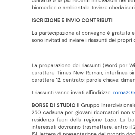
dell'arte e le più recenti innovazioni nel
biomedico e ambientale. Inviare cheda iscri
ISCRIZIONE E INVIO CONTRIBUTI
La partecipazione al convegno è gratuita e
sono invitati ad inviare i riassunti dei propri
La preparazione dei riassunti (Word per Win
carattere Times New Roman, interlinea singo
carattere 12, centrato; parole chiave: dimens
I riassunti vanno inviati all'indirizzo:
roma2014
BORSE DI STUDIO
Il Gruppo Interdivisiona
250 cadauna per giovani ricercatori non stru
residenza fuori della regione Lazio. La bo
interessati dovranno trasmettere, entro il 
ISI, lettera di presentazione del proprio do