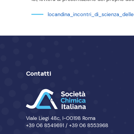
locandina_incontri_di_scienza_del
Contatti
Viale Liegi 48c, I-00198 Roma
+39 06 8549691 / +39 06 8553968