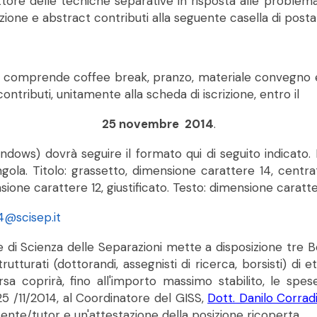
 settore delle tecniche separative in risposta alle probl
zione e abstract contributi alla seguente casella di posta
 comprende coffee break, pranzo, materiale convegno e 
 contributi, unitamente alla scheda di iscrizione, entro il
25 novembre 2014
.
dows) dovrà seguire il formato qui di seguito indicato. 
la. Titolo: grassetto, dimensione carattere 14, centrato
ione carattere 12, giustificato. Testo: dimensione carattere
@scisep.it
le di Scienza delle Separazioni mette a disposizione tre 
tturati (dottorandi, assegnisti di ricerca, borsisti) di 
rsa coprirà, fino all'importo massimo stabilito, le sp
25 /11/2014, al Coordinatore del GISS,
Dott. Danilo Corradi
cente/tutor e un'attestazione della posizione ricoperta.