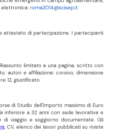
ematiche emergenti in campo agroalimentare,
 elettronica:
roma2014@scisep.it
attestato di partecipazione. I partecipanti
Riassunto limitato a una pagina, scritto con
; autori e affiliazione: corsivo, dimensione
 12, giustificato.
Borse di Studio dell'importo massimo di Euro
età inferiore a 32 anni con sede lavorativa e
ese di viaggio e soggiorno documentate. Gli
ni
, CV, elenco dei lavori pubblicati su riviste