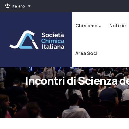
Salta
Italiano
Mostra ulteriori azioni
al
Navigazione
contenuto
principale
principale
Chi siamo
Notizie
Area Soci
Incontri di Scienza d