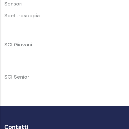
Sensori
Spettroscopia
SCI
SCI Giovani
Giovani
SCI
SCI Senior
Senior
Contatti