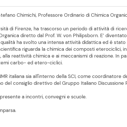
efano Chimichi, Professore Ordinario di Chimica Organic
ità di Firenze, ha trascorso un periodo di attività di rice
ica Organica diretto dal Prof. W. von Philipsborn. E’ diven
a qualità ha svolto una intensa attività didattica ed é sta
scientifica riguarda la chimica dei composti eterociclici, i
si, alla reattività chimica e ai meccanismi di reazione. I
temi carbo- ed etero-ciclici.
R italiana sia all'interno della SCI, come coordinatore d
o del consiglio direttivo del Gruppo Italiano Discussion
presente a incontri, convegni e scuole.
omparsa.