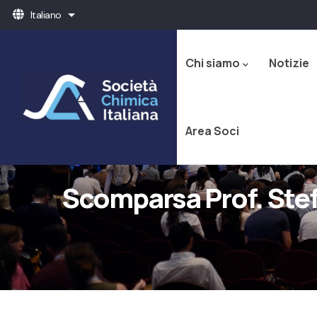
Salta
Italiano
Mostra ulteriori azioni
al
Navigazione
contenuto
principale
principale
Chi siamo
Notizie
Area Soci
Scomparsa Prof. Ste