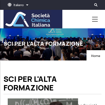
Salta
Italiano
Mostra ulteriori azioni
al
contenuto
principale
SCI PER L'ALTA FORMAZIONE
Home
SCI PER L'ALTA
FORMAZIONE