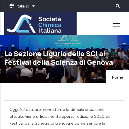
Salta
Italiano
Mostra ulteriori azioni
al
contenuto
principale
La Sezione Liguria della SCI al
Festival della Scienza di Genova
Home
Oggi, 22 ottobre, nonostante la difficile situazione
attuale, viene ufficialmente aperta l'edizione 2020 del
Festival della Scienza di Genova e come sempre la