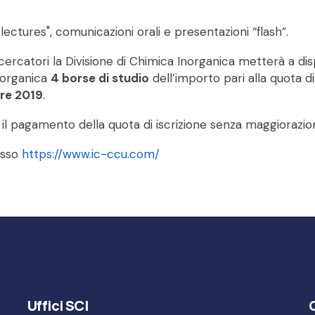
ectures", comunicazioni orali e presentazioni “flash”.
icercatori la Divisione di Chimica Inorganica metterà a dis
Inorganica
4 borse di studio
dell’importo pari alla quota di
bre 2019
.
r il pagamento della quota di iscrizione senza maggiorazio
esso
https://www.ic-ccu.com/
Uffici SCI