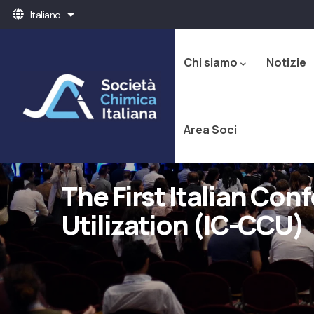
Salta
Italiano
Mostra ulteriori azioni
al
Navigazione
contenuto
principale
principale
Chi siamo
Notizie
Area Soci
The First Italian Co
Utilization (IC-CCU)