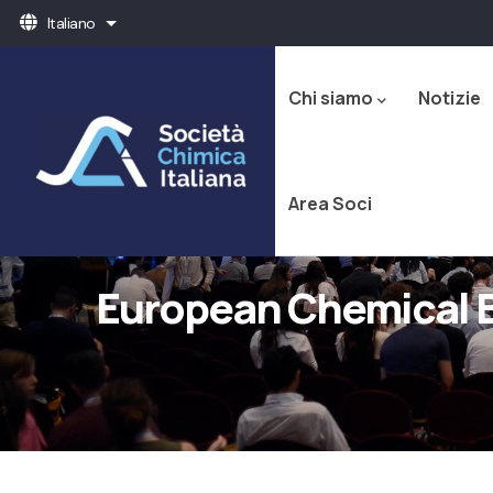
Salta
Italiano
Mostra ulteriori azioni
al
Navigazione
contenuto
principale
principale
Chi siamo
Notizie
Area Soci
European Chemical B