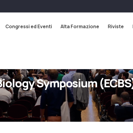
Congressi ed Eventi
Alta Formazione
Riviste
iology Symposium (ECBS)-