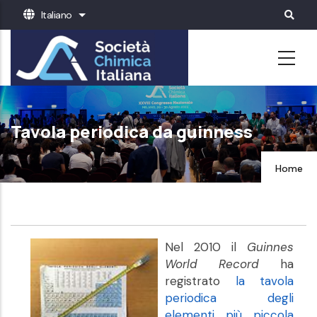
Salta
Italiano
Mostra ulteriori azioni
al
contenuto
principale
Tavola periodica da guinness
Home
Nel 2010 il
Guinnes
World Record
ha
registrato
la tavola
periodica degli
elementi più piccola