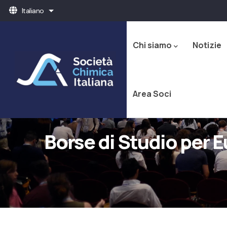
Salta
Italiano
Mostra ulteriori azioni
al
Navigazione
contenuto
principale
principale
Chi siamo
Notizie
Area Soci
Borse di Studio per