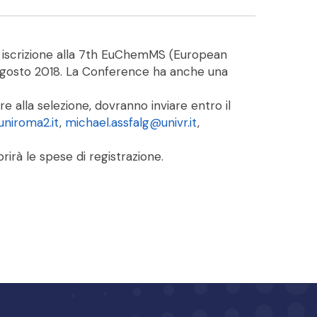
e di iscrizione alla 7th EuChemMS (European
 agosto 2018. La Conference ha anche una
re alla selezione, dovranno inviare entro il
niroma2.it
,
michael.assfalg@univr.it
,
rirà le spese di registrazione.