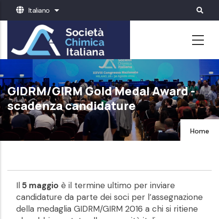
Salta
Italiano
Mostra ulteriori azioni
al
contenuto
principale
GIDRM/GIRM Gold Medal Award -
scadenza candidature
Home
Il
5 maggio
è il termine ultimo per inviare
candidature da parte dei soci per l’assegnazione
della medaglia GIDRM/GIRM 2016 a chi si ritiene