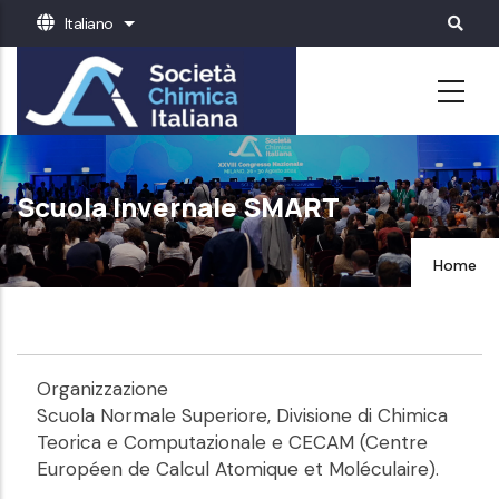
Salta
Italiano
Mostra ulteriori azioni
al
contenuto
principale
Scuola Invernale SMART
Home
Organizzazione
Scuola Normale Superiore, Divisione di Chimica
Teorica e Computazionale e CECAM (Centre
Européen de Calcul Atomique et Moléculaire).