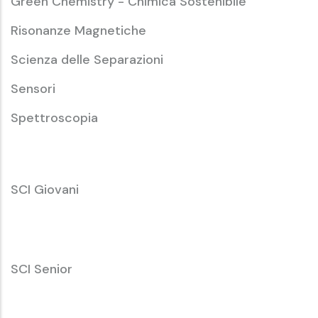
Green Chemistry - Chimica Sostenibile
Risonanze Magnetiche
Scienza delle Separazioni
Sensori
Spettroscopia
SCI
SCI Giovani
Giovani
SCI
SCI Senior
Senior