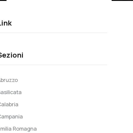
Link
Sezioni
Abruzzo
asilicata
alabria
Campania
Emilia Romagna