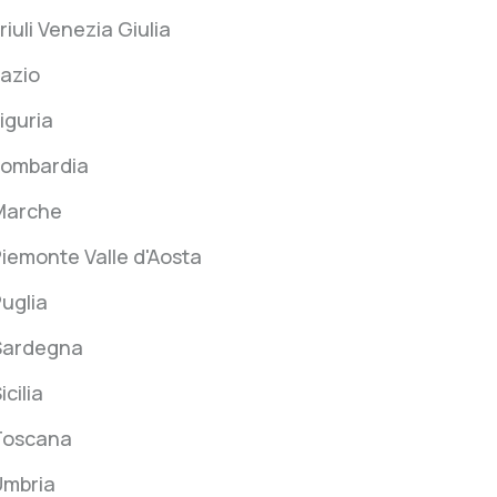
riuli Venezia Giulia
azio
iguria
Lombardia
Marche
iemonte Valle d'Aosta
uglia
Sardegna
icilia
Toscana
Umbria