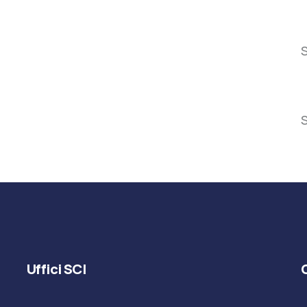
S
S
Uffici SCI