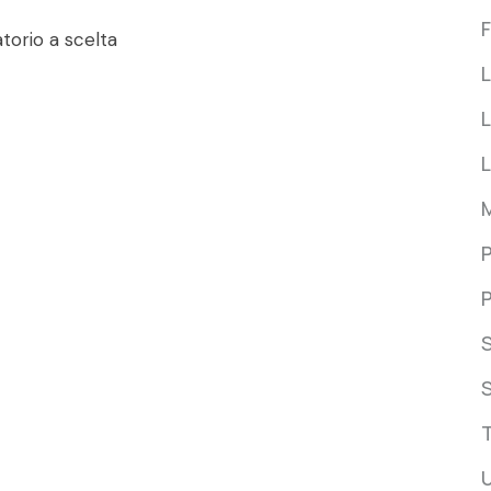
F
torio a scelta
L
L
P
P
S