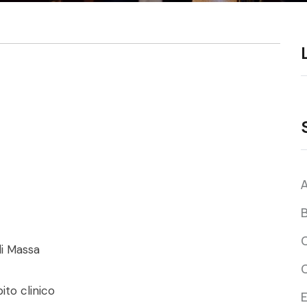
B
C
di Massa
ito clinico