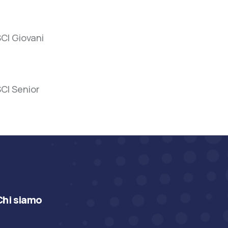
SCI
CI Giovani
Giovani
SCI
CI Senior
Senior
Chi siamo