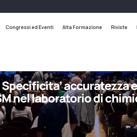
Congressi ed Eventi
Alta Formazione
Riviste
pecificita’ accuratezza e 
M nel laboratorio di chimi