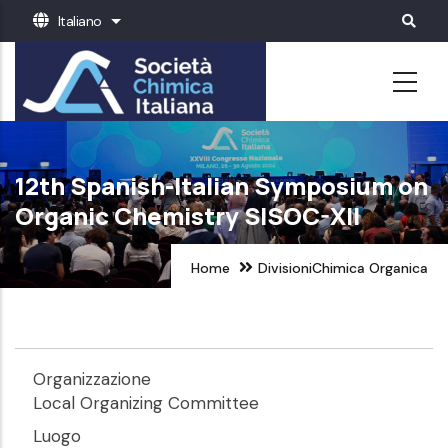
Salta
Italiano
Mostra ulteriori azioni
al
contenuto
principale
12th Spanish-Italian Symposium on
Organic Chemistry SISOC-XII
Home
Divisioni
Chimica Organica
Organizzazione
Local Organizing Committee
Luogo