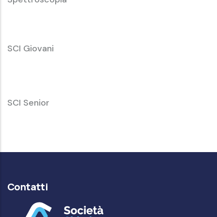
SCI
SCI Giovani
Giovani
SCI
SCI Senior
Senior
Contatti